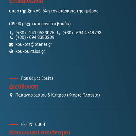
Επικοινωνία
υποστήριξη καθ’ όλη την διάρκεια της ημέρας
(09:00 μέχρι και αργά το βράδυ).
(+30) - 241 0533025
(+30) - 694 4748793
(+30) - 694 8380239
koukots@otenet.gr
koukoulitsios.gr
Πού θα μας βρείτε
Διεύθυνση
Παπαναστασίου & Κύπρου (Κτήριο Πλατεία)
GET IN TOUCH
Κοινωνικοί σύνδεσμοι