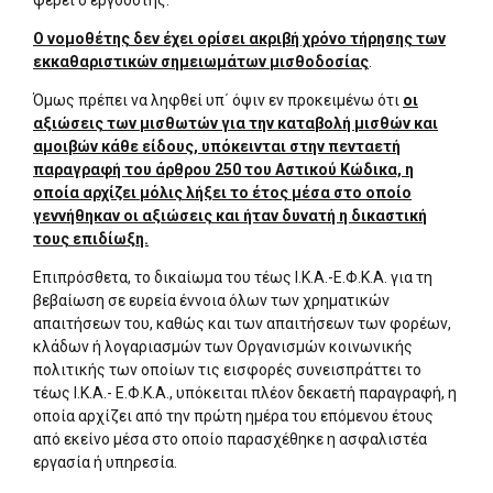
φέρει ο εργοδότης.
Ο νομοθέτης δεν έχει ορίσει ακριβή χρόνο τήρησης των
εκκαθαριστικών σημειωμάτων μισθοδοσίας
.
Όμως πρέπει να ληφθεί υπ΄ όψιν εν προκειμένω ότι
οι
αξιώσεις των μισθωτών για την καταβολή μισθών και
αμοιβών κάθε είδους, υπόκεινται στην πενταετή
παραγραφή του άρθρου 250 του Αστικού Κώδικα, η
οποία αρχίζει μόλις λήξει το έτος μέσα στο οποίο
γεννήθηκαν οι αξιώσεις και ήταν δυνατή η δικαστική
τους επιδίωξη.
Επιπρόσθετα, το δικαίωμα του τέως Ι.Κ.Α.-Ε.Φ.Κ.Α. για τη
βεβαίωση σε ευρεία έννοια όλων των χρηματικών
απαιτήσεων του, καθώς και των απαιτήσεων των φορέων,
κλάδων ή λογαριασμών των Οργανισμών κοινωνικής
πολιτικής των οποίων τις εισφορές συνεισπράττει το
τέως Ι.Κ.Α.- Ε.Φ.Κ.Α., υπόκειται πλέον δεκαετή παραγραφή, η
οποία αρχίζει από την πρώτη ημέρα του επόμενου έτους
από εκείνο μέσα στο οποίο παρασχέθηκε η ασφαλιστέα
εργασία ή υπηρεσία.