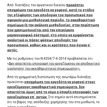
Από διατάξεις του εργατικού δικαίου
προκύπτει
υποχρέωση του εργοδότη να χορηγεί, κατά το στάδιο
της εξόφλησης των αποδοχών του προσωπικού που
αφορούν μια μισθολογική περίοδο, το εκκαθαριστικό
σημείωμα (ή την ανάλυση μισθοδοσίας, στην περίπτωση
που χρησιμοποιείται από την επιχείρηση
μηχανογραφικό σύστημα), στο οποίο να εμφαίνονται
αναλυτικά οι πάσης φύσεως αποδοχές του
προσωπικού, καθώς και οι κρατήσεις που έγιναν σ΄
αυτές.
Με τις ρυθμίσεις του Ν.4254/7-4-2014 προβλέπεται ότι
«
Δεν απαιτείται υπογραφή του εργαζόμενου σε αποδεικτικό
χορήγησης του εκκαθαριστικού σημειώματος».
Από τη γραμματική διατύπωση της ανωτέρω διάταξης
προκύπτει
υποχρέωση του εργοδότη να χορηγεί στους
εργαζόμενους εκκαθαριστικά σημειώματα, δεν
απαιτείται όμως από το νόμο η ύπαρξη υπογραφής των
εργαζομένων επ΄ αυτών.
Στο σημείο αυτό επισημαίνεται
ότι το βάρος της απόδειξης χορήγησης του στο μισθωτό, το