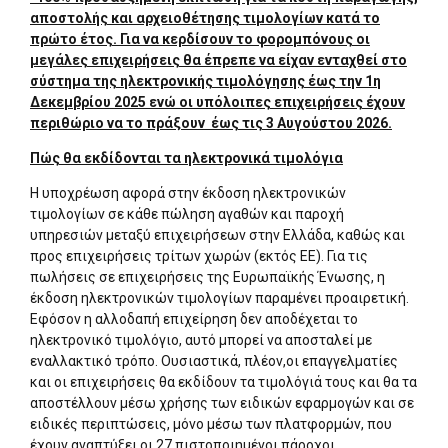
αποστολής και αρχειοθέτησης τιμολογίων κατά το
πρώτο έτος. Για να κερδίσουν το φορομπόνους οι
μεγάλες επιχειρήσεις θα έπρεπε να είχαν ενταχθεί στο
σύστημα της ηλεκτρονικής τιμολόγησης έως την 1η
Δεκεμβρίου 2025 ενώ οι υπόλοιπες επιχειρήσεις έχουν
περιθώριο να το πράξουν έως τις 3 Αυγούστου 2026.
Πώς θα εκδίδονται τα ηλεκτρονικά τιμολόγια
Η υποχρέωση αφορά στην έκδοση ηλεκτρονικών
τιμολογίων σε κάθε πώληση αγαθών και παροχή
υπηρεσιών μεταξύ επιχειρήσεων στην Ελλάδα, καθώς και
προς επιχειρήσεις τρίτων χωρών (εκτός ΕΕ). Για τις
πωλήσεις σε επιχειρήσεις της Ευρωπαϊκής Ένωσης, η
έκδοση ηλεκτρονικών τιμολογίων παραμένει προαιρετική.
Εφόσον η αλλοδαπή επιχείρηση δεν αποδέχεται το
ηλεκτρονικό τιμολόγιο, αυτό μπορεί να αποσταλεί με
εναλλακτικό τρόπο. Ουσιαστικά, πλέον,οι επαγγελματίες
και οι επιχειρήσεις θα εκδίδουν τα τιμολόγιά τους και θα τα
αποστέλλουν μέσω χρήσης των ειδικών εφαρμογών και σε
ειδικές περιπτώσεις, μόνο μέσω των πλατφορμών, που
έχουν αναπτύξει οι 27 πιστοποιημένοι πάροχοι.