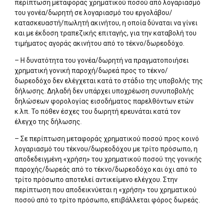
περίπτωση μεταφοράς χρηματικού ποσού από λογαριασμό
του γονέα/δωρητή σε λογαριασμό του εργολάβου/
κατασκευαστή/πωλητή ακινήτου, η οποία δύναται να γίνει
και με έκδοση τραπεζικής επιταγής, για την καταβολή του
τιμήματος αγοράς ακινήτου από το τέκνο/δωρεοδόχο.
– Η δυνατότητα του γονέα/δωρητή να πραγματοποιήσει
χρηματική γονική παροχή/δωρεά προς το τέκνο/
δωρεοδόχο δεν ελέγχεται κατά το στάδιο της υποβολής της
δήλωσης. Δηλαδή δεν υπάρχει υποχρέωση συνυποβολής
δηλώσεων φορολογίας εισοδήματος παρελθόντων ετών
κ.λπ. Το πόθεν έσχες του δωρητή ερευνάται κατά τον
έλεγχο της δήλωσης.
– Σε περίπτωση μεταφοράς χρηματικού ποσού προς κοινό
λογαριασμό του τέκνου/δωρεοδόχου με τρίτο πρόσωπο, η
αποδεδειγμένη «χρήση» του χρηματικού ποσού της γονικής
παροχής/δωρεάς από το τέκνο/δωρεοδόχο και όχι από το
τρίτο πρόσωπο αποτελεί αντικείμενο ελέγχου. Στην
περίπτωση που αποδεικνύεται η «χρήση» του χρηματικού
ποσού από το τρίτο πρόσωπο, επιβάλλεται φόρος δωρεάς.