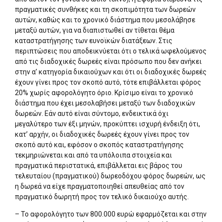
πραγματικές συνθήκες και τη σκοπιμότητα των δωρεών
αυτών, καθώς και το χρονικό διάστημα που μεσολάβησε
μεταξύ αυτών, για να διαπιστωθεί αν τίθεται θέμα
καταστρατήγησης των ευνοϊκών διατάξεων. Στις
περιπτώσεις που αποδεικνύεται ότι ο τελικά ωφελούμενος
από τις διαδοχικές δωρεές είναι πρόσωπο που δεν ανήκει
στην α’ κατηγορία δικαιούχων και ότι οι διαδοχικές δωρεές
έχουν γίνει προς τον σκοπό αυτό, τότε επιβάλλεται φόρος
20% χωρίς αφορολόγητο όριο. Κρίσιμο είναι το χρονικό
διάστημα που έχει μεσολαβήσει μεταξύ των διαδοχικών
δωρεών. Εάν αυτό είναι σύντομο, ενδεικτικά όχι
μεγαλύτερο των έξι μηνών, προκύπτει ισχυρή ένδειξη ότι,
κατ’ αρχήν, οι διαδοχικές δωρεές έχουν γίνει προς τον
σκοπό αυτό και, εφόσον ο σκοπός καταστρατήγησης
τεκμηριώνεται και από τα υπόλοιπα στοιχεία και
πραγματικά περιστατικά, επιβάλλεται εις βάρος του
τελευταίου (πραγματικού) δωρεοδόχου φόρος δωρεών, ως
η δωρεά να είχε πραγματοποιηθεί απευθείας από τον
πραγματικό δωρητή προς τον τελικό δικαιούχο αυτής.
– Το αφορολόγητο των 800.000 ευρώ εφαρμόζεται και στην