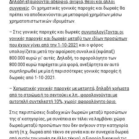
Δηλαδή εξαιρούνται αδέρφια, ανίψια, θείοι και άλλοι
συγγενείς
. Οι χρηματικές γονικές παροχές και δωρεές θα
πρέπει να αποδεικνύονται με μεταφορά χρημάτων μέσω
χρηματοπιστωτικών ιδρυμάτων.
– Στις γονικές παροχές και δωρεές
συνυπολογίζονται οι
γονικές παροχές και δωρεές μεταξύ των ιδίων προσώπων
που έχουν γίνει από την 1-10-2021
και ο φόρος
υπολογίζεται μετά την αφαίρεση συνολικά (εφάπαξ)
800.000 ευρώ γι’ αυτές. Δηλαδή, το αφορολόγητο των
800.000 ευρώ παρέχεται μία φορά, ανεξάρτητα αν αυτό
συμπληρωθεί με μία ή περισσότερες γονικές παροχές ή
δωρεές από 1-10-2021.
–
Χρηματικές γονικές παροχές με μετρητά, δηλαδή χρήματα
από το στρώμα ή το σεντούκι κ.λπ., φορολογούνται με
αυτοτελή συντελεστή 10%, χωρίς αφορολόγητο όριο.
Στις περιπτώσεις διαδοχικών δωρεών μεταξύ προσώπων
της α’ κατηγορίας, με συνέπεια εν τέλει να λαμβάνει χώρα
δωρεά μεταξύ προσώπων που δεν ανήκουν στην κατηγορία
αυτή (π.χ. δωρεά από τέκνο σε γονέα και εν συνεχεία δωρεά
από αυτόν τον γονέα σε άλλο τέκνο), η Εφορία διερευνά τις