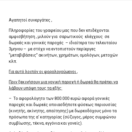
Αγαπητοί συνεργάτες ,
Πληροφορίες του γραφείου μας που δεν επιδέχονται
αμφισβήτηση , μιλούν για σαρωτικούς ελέγχους σε
δωρεές και γονικές παροχές – ιδιαίτερα του τελευταίου
3μηνου – με στόχο να εντοπιστούν περίεργες
“μεταβιβάσεις” ακινήτων, χρημάτων, ομολόγων, μετοχών
κλπ.
Για αυτό λοιπόν οι φορολογούμενοι ,
Πριν ξεκινήσουν μια γονική παροχή ή δωρεά θα πρέπει να
λάβουν υπόψη τους τα εξής:
– Το αφορολόγητο των 800.000 ευρώ αφορά γονικές
παροχές και δωρεές οποιασδήποτε φύσεως περιουσίας
(κινητής, ακίνητης, απαίτησης) με δωρεοδόχους μόνο τα
πρόσωπα της α’ κατηγορίας (σύζυγος, μέρος συμφώνου
συμβίωσης, τέκνα, εγγόνια και γονείς).