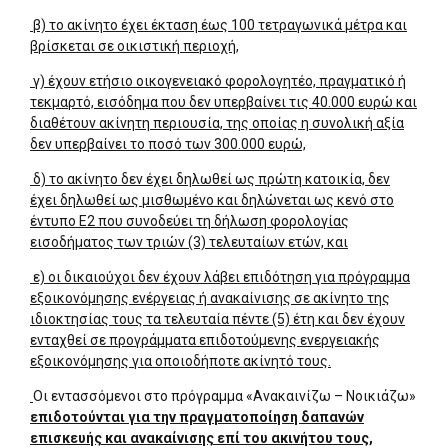
β) το ακίνητο έχει έκταση έως 100 τετραγωνικά μέτρα και
βρίσκεται σε οικιστική περιοχή,
γ) έχουν ετήσιο οικογενειακό φορολογητέο, πραγματικό ή
τεκμαρτό, εισόδημα που δεν υπερβαίνει τις 40.000 ευρώ και
διαθέτουν ακίνητη περιουσία, της οποίας η συνολική αξία
δεν υπερβαίνει το ποσό των 300.000 ευρώ,
δ) το ακίνητο δεν έχει δηλωθεί ως πρώτη κατοικία, δεν
έχει δηλωθεί ως μισθωμένο και δηλώνεται ως κενό στο
έντυπο Ε2 που συνοδεύει τη δήλωση φορολογίας
εισοδήματος των τριών (3) τελευταίων ετών, και
ε) οι δικαιούχοι δεν έχουν λάβει επιδότηση για πρόγραμμα
εξοικονόμησης ενέργειας ή ανακαίνισης σε ακίνητο της
ιδιοκτησίας τους τα τελευταία πέντε (5) έτη και δεν έχουν
ενταχθεί σε προγράμματα επιδοτούμενης ενεργειακής
εξοικονόμησης για οποιοδήποτε ακίνητό τους.
Οι εντασσόμενοι στο πρόγραμμα «Ανακαινίζω – Νοικιάζω»
επιδοτούνται για την πραγματοποίηση δαπανών
επισκευής και ανακαίνισης επί του ακινήτου τους,