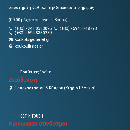
υποστήριξη καθ’ όλη την διάρκεια της ημέρας
(09:00 μέχρι και αργά το βράδυ).
(+30) - 241 0533025
(+30) - 694 4748793
(+30) - 694 8380239
koukots@otenet.gr
koukoulitsios.gr
Πού θα μας βρείτε
Διεύθυνση
Παπαναστασίου & Κύπρου (Κτήριο Πλατεία)
GET IN TOUCH
Κοινωνικοί σύνδεσμοι