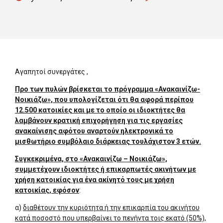
Αγαπητοί συνεργάτες ,
Προ των πυλών βρίσκεται το πρόγραμμα «Ανακαινίζω-
Νοικιάζω», που υπολογίζεται ότι θα αφορά περίπου
12.500 κατοικίες και με το οποίο οι ιδιοκτήτες θα
λαμβάνουν κρατική επιχορήγηση για τις εργασίες
ανακαίνισης αφότου αναρτούν ηλεκτρονικά το
μισθωτήριο συμβόλαιο διάρκειας τουλάχιστον 3 ετών.
Συγκεκριμένα, στο «Ανακαινίζω – Νοικιάζω»,
συμμετέχουν ιδιοκτήτες ή επικαρπωτές ακινήτων με
χρήση κατοικίας για ένα ακίνητό τους με χρήση
κατοικίας, εφόσον
:
α)
διαθέτουν την κυριότητα ή την επικαρπία του ακινήτου
κατά ποσοστό που υπερβαίνει το πενήντα τοις εκατό (50%),