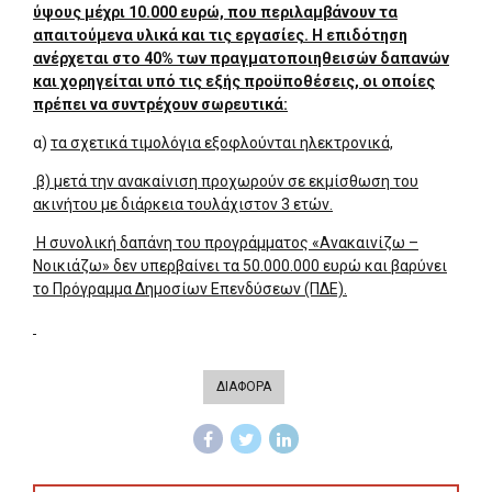
ύψους μέχρι 10.000 ευρώ, που περιλαμβάνουν τα
απαιτούμενα υλικά και τις εργασίες. Η επιδότηση
ανέρχεται στο 40% των πραγματοποιηθεισών δαπανών
και χορηγείται υπό τις εξής προϋποθέσεις, οι οποίες
πρέπει να συντρέχουν σωρευτικά:
α)
τα σχετικά τιμολόγια εξοφλούνται ηλεκτρονικά,
β) μετά την ανακαίνιση προχωρούν σε εκμίσθωση του
ακινήτου με διάρκεια τουλάχιστον 3 ετών.
Η συνολική δαπάνη του προγράμματος «Ανακαινίζω –
Νοικιάζω» δεν υπερβαίνει τα 50.000.000 ευρώ και βαρύνει
το Πρόγραμμα Δημοσίων Επενδύσεων (ΠΔΕ).
ΔΙΑΦΟΡΑ