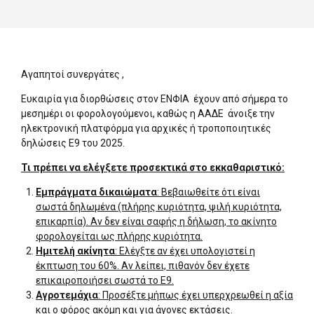
Αγαπητοί συνεργάτες ,
Ευκαιρία για διορθώσεις στον ΕΝΦΙΑ έχουν από σήμερα το
μεσημέρι οι φορολογούμενοι, καθώς η ΑΑΔΕ άνοιξε την
ηλεκτρονική πλατφόρμα για αρχικές ή τροποποιητικές
δηλώσεις Ε9 του 2025.
Τι πρέπει να ελέγξετε προσεκτικά στο εκκαθαριστικό:
Εμπράγματα δικαιώματα
: Βεβαιωθείτε ότι είναι
σωστά δηλωμένα (πλήρης κυριότητα, ψιλή κυριότητα,
επικαρπία). Αν δεν είναι σαφής η δήλωση, το ακίνητο
φορολογείται ως πλήρης κυριότητα.
Ημιτελή ακίνητα
: Ελέγξτε αν έχει υπολογιστεί η
έκπτωση του 60%. Αν λείπει, πιθανόν δεν έχετε
επικαιροποιήσει σωστά το Ε9.
Αγροτεμάχια
: Προσέξτε μήπως έχει υπερχρεωθεί η αξία
και ο φόρος ακόμη και για άγονες εκτάσεις.