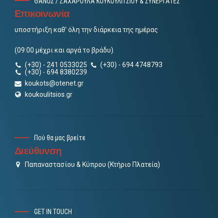
ΘΑΝΟΣ / ΖΑΧΑΡΟΥΛΑ ΚΟΥΚΟΥΛΙΤΣΙΟΥ & ΣΥΝΕΡΓΑΤΕΣ
Επικοινωνία
υποστήριξη καθ’ όλη την διάρκεια της ημέρας
(09:00 μέχρι και αργά το βράδυ).
(+30) - 241 0533025
(+30) - 694 4748793
(+30) - 694 8380239
koukots@otenet.gr
koukoulitsios.gr
Πού θα μας βρείτε
Διεύθυνση
Παπαναστασίου & Κύπρου (Κτήριο Πλατεία)
GET IN TOUCH