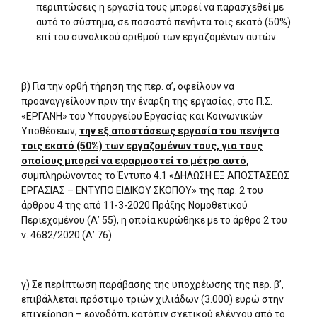
περιπτώσεις η εργασία τους μπορεί να παρασχεθεί με
αυτό το σύστημα, σε ποσοστό πενήντα τοις εκατό (50%)
επί του συνολικού αριθμού των εργαζομένων αυτών.
β) Για την ορθή τήρηση της περ. α’, οφείλουν να
προαναγγείλουν πριν την έναρξη της εργασίας, στο Π.Σ.
«ΕΡΓΑΝΗ» του Υπουργείου Εργασίας και Κοινωνικών
Υποθέσεων,
την εξ αποστάσεως εργασία του πενήντα
τοις εκατό (50%) των εργαζομένων τους, για τους
οποίους μπορεί να εφαρμοστεί το μέτρο αυτό,
συμπληρώνοντας το Έντυπο 4.1 «ΔΗΛΩΣΗ ΕΞ ΑΠΟΣΤΑΣΕΩΣ
ΕΡΓΑΣΙΑΣ – ΕΝΤΥΠΟ ΕΙΔΙΚΟΥ ΣΚΟΠΟΥ» της παρ. 2 του
άρθρου 4 της από 11-3-2020 Πράξης Νομοθετικού
Περιεχομένου (Α’ 55), η οποία κυρώθηκε με το άρθρο 2 του
ν. 4682/2020 (Α’ 76).
γ) Σε περίπτωση παράβασης της υποχρέωσης της περ. β’,
επιβάλλεται πρόστιμο τριών χιλιάδων (3.000) ευρώ στην
επιχείρηση – εργοδότη, κατόπιν σχετικού ελέγχου από το