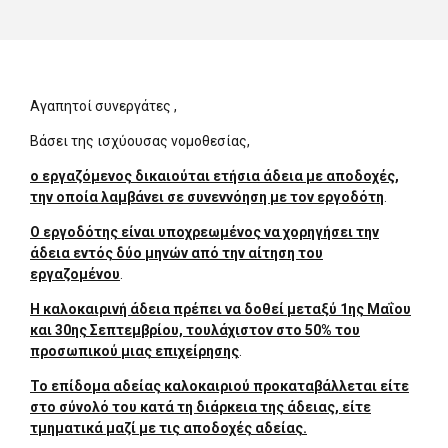
Αγαπητοί συνεργάτες ,
Βάσει της ισχύουσας νομοθεσίας,
ο εργαζόμενος δικαιούται ετήσια άδεια με αποδοχές,
την οποία λαμβάνει σε συνεννόηση με τον εργοδότη
.
Ο εργοδότης είναι υποχρεωμένος να χορηγήσει την
άδεια εντός δύο μηνών από την αίτηση του
εργαζομένου
.
Η καλοκαιρινή άδεια πρέπει να δοθεί μεταξύ 1ης Μαΐου
και 30ης Σεπτεμβρίου, τουλάχιστον στο 50% του
προσωπικού μιας επιχείρησης
.
Το επίδομα αδείας καλοκαιριού προκαταβάλλεται είτε
στο σύνολό του κατά τη διάρκεια της άδειας, είτε
τμηματικά μαζί με τις αποδοχές αδείας.