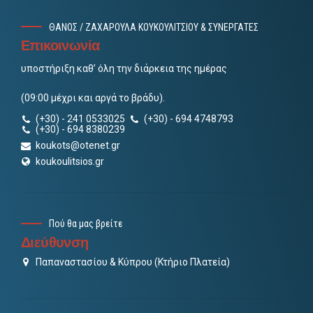
ΘΑΝΟΣ / ΖΑΧΑΡΟΥΛΑ ΚΟΥΚΟΥΛΙΤΣΙΟΥ & ΣΥΝΕΡΓΑΤΕΣ
Επικοινωνία
υποστήριξη καθ’ όλη την διάρκεια της ημέρας
(09:00 μέχρι και αργά το βράδυ).
(+30) - 241 0533025
(+30) - 694 4748793
(+30) - 694 8380239
koukots@otenet.gr
koukoulitsios.gr
Πού θα μας βρείτε
Διεύθυνση
Παπαναστασίου & Κύπρου (Κτήριο Πλατεία)