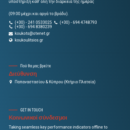
υποστήριξη καθ’ όλη την διάρκεια της ημέρας
(09:00 μέχρι και αργά το βράδυ).
(+30) - 241 0533025
(+30) - 694 4748793
(+30) - 694 8380239
koukots@otenet.gr
koukoulitsios.gr
Πού θα μας βρείτε
Διεύθυνση
Παπαναστασίου & Κύπρου (Κτήριο Πλατεία)
GET IN TOUCH
Κοινωνικοί σύνδεσμοι
Taking seamless key performance indicators offline to