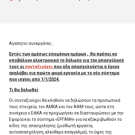
Αγαπητοί συνεργάτες ,
Εντός των αμέσως επομένων ημέρων , θα πρέπει να
υποβάλουν ηλεκτρονικά τη δήλωση για την απασχόλησή
τους οι
συνταξιούχοι
που ήδη απασχολούνται ή έχουν
αναλάβει για πρώτη φορά εργασία με το νέο σύστημα
που ισχύει από 1/1/2024.
Τι θα δηλωθεί
:
Oι συνταξιούχοι θα κληθούν να δηλώσουν τα προσωπικά
τους στοιχεία, τον ΑΜΚΑ και τον ΑΦΜ τους, ώστε στη
συνέχεια ο ΕΦΚΑ να προχωρήσει σε διασταυρώσεις με την
Εφορία και το σύστημα «ΕΡΓΑΝΗ» για να εξακριβωθούν το
είδος της απασχόλησης (μισθωτή εργασία,
αυτοαπασχόληση, ελεύθερο επάγγελμα), το ύψος της