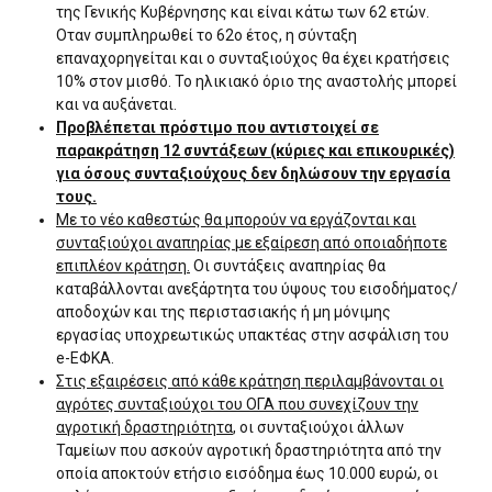
της Γενικής Κυβέρνησης και είναι κάτω των 62 ετών.
Οταν συμπληρωθεί το 62ο έτος, η σύνταξη
επαναχορηγείται και ο συνταξιούχος θα έχει κρατήσεις
10% στον μισθό. Το ηλικιακό όριο της αναστολής μπορεί
και να αυξάνεται.
Προβλέπεται πρόστιμο που αντιστοιχεί σε
παρακράτηση 12 συντάξεων (κύριες και επικουρικές)
για όσους συνταξιούχους δεν δηλώσουν την εργασία
τους.
Με το νέο καθεστώς θα μπορούν να εργάζονται και
συνταξιούχοι αναπηρίας με εξαίρεση από οποιαδήποτε
επιπλέον κράτηση.
Οι συντάξεις αναπηρίας θα
καταβάλλονται ανεξάρτητα του ύψους του εισοδήματος/
αποδοχών και της περιστασιακής ή μη μόνιμης
εργασίας υποχρεωτικώς υπακτέας στην ασφάλιση του
e-ΕΦΚΑ.
Στις εξαιρέσεις από κάθε κράτηση περιλαμβάνονται οι
αγρότες συνταξιούχοι του ΟΓΑ που συνεχίζουν την
αγροτική δραστηριότητα
, οι συνταξιούχοι άλλων
Ταμείων που ασκούν αγροτική δραστηριότητα από την
οποία αποκτούν ετήσιο εισόδημα έως 10.000 ευρώ, οι