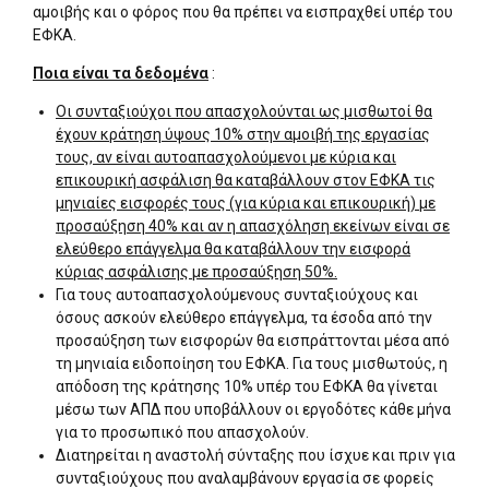
αμοιβής και ο φόρος που θα πρέπει να εισπραχθεί υπέρ του
ΕΦΚΑ.
Ποια είναι τα δεδομένα
:
Οι συνταξιούχοι που απασχολούνται ως μισθωτοί θα
έχουν κράτηση ύψους 10% στην αμοιβή της εργασίας
τους, αν είναι αυτοαπασχολούμενοι με κύρια και
επικουρική ασφάλιση θα καταβάλλουν στον ΕΦΚΑ τις
μηνιαίες εισφορές τους (για κύρια και επικουρική) με
προσαύξηση 40% και αν η απασχόληση εκείνων είναι σε
ελεύθερο επάγγελμα θα καταβάλλουν την εισφορά
κύριας ασφάλισης με προσαύξηση 50%.
Για τους αυτοαπασχολούμενους συνταξιούχους και
όσους ασκούν ελεύθερο επάγγελμα, τα έσοδα από την
προσαύξηση των εισφορών θα εισπράττονται μέσα από
τη μηνιαία ειδοποίηση του ΕΦΚΑ. Για τους μισθωτούς, η
απόδοση της κράτησης 10% υπέρ του ΕΦΚΑ θα γίνεται
μέσω των ΑΠΔ που υποβάλλουν οι εργοδότες κάθε μήνα
για το προσωπικό που απασχολούν.
Διατηρείται η αναστολή σύνταξης που ίσχυε και πριν για
συνταξιούχους που αναλαμβάνουν εργασία σε φορείς