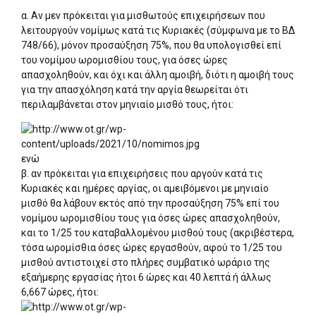
α. Αν μεν πρόκειται για μισθωτούς επιχειρήσεων που
λειτουργούν νομίμως κατά τις Κυριακές (σύμφωνα με το ΒΔ
748/66), μόνον προσαύξηση 75%, που θα υπολογισθεί επί
του νομίμου ωρομισθίου τους, για όσες ώρες
απασχοληθούν, και όχι και άλλη αμοιβή, διότι η αμοιβή τους
για την απασχόληση κατά την αργία θεωρείται ότι
περιλαμβάνεται στον μηνιαίο μισθό τους, ήτοι:
ενώ
β. αν πρόκειται για επιχειρήσεις που αργούν κατά τις
Κυριακές και ημέρες αργίας, οι αμειβόμενοι με μηνιαίο
μισθό θα λάβουν εκτός από την προσαύξηση 75% επί του
νομίμου ωρομισθίου τους για όσες ώρες απασχοληθούν,
και το 1/25 του καταβαλλομένου μισθού τους (ακριβέστερα,
τόσα ωρομίσθια όσες ώρες εργασθούν, αφού το 1/25 του
μισθού αντιστοιχεί στο πλήρες συμβατικό ωράριο της
εξαήμερης εργασίας ήτοι 6 ώρες και 40 λεπτά ή άλλως
6,667 ώρες, ήτοι: