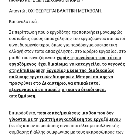
ΩΡΑΡΙΟ Κ ΕΓΩ ΔΕΝ ΔΕΧΟΜΑΙ.ΜΠΟΡΕΙ ?
Απαντώ : ΟΧΙ ΘΕΩΡΕΙΤΑΙ ΒΛΑΠΤΙΚΗ ΜΕΤΑΒΟΛΗ,
Και αναλυτικά ,
Σε περίπτωση που ο εργοδότης τροποποιήσει μονομερώς
ουσιώδεις όρους απασχόλησης του εργαζόμενου και αυτοί
είναι δυσμενέστεροι, όπως για παράδειγμα ουσιαστική
αλλαγή στον τόπο απασχόλησης, στο ωράριο εργασίας, στο
μισθό του εργαζόμενου
χωρίς τη συναίνεση του, τότε ο
εργαζόμενος έχει δικαίωμα να καταγγείλει το γεγονός
στην Επιθεώρηση Εργασίας μέσω της διαδικασίας
επίλυσης εργατικών διαφορών. Μπορεί επίσης να
προσφύγει στο Δικαστήριο, να επικαλεστεί
εξαναγκασμό σε παραίτηση και να διεκδικήσει
αποζημίωση.
Επιπρόσθετα,
περικοπές/μειώσεις μισθού που δεν
γίνονται με τη γραπτή συγκατάθεση του εργαζόμενου
(εκτός και αν οι μειώσεις είναι αποτέλεσμα συλλογικής
σύμβασης ή άλλης συμφωνίας με τους εκπροσώπους των