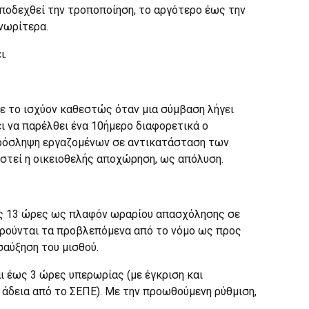
αποδεχθεί την τροποποίηση, το αργότερο έως την
νωρίτερα.
ι.
Με το ισχύον καθεστώς όταν μια σύμβαση λήγει
ι να παρέλθει ένα 10ήμερο διαφορετικά ο
 πρόσληψη εργαζομένων σε αντικατάσταση των
ιστεί η οικειοθελής αποχώρηση, ως απόλυση.
τις 13 ώρες ως πλαφόν ωραρίου απασχόλησης σε
τηρούνται τα προβλεπόμενα από το νόμο ως προς
σαύξηση του μισθού.
ι έως 3 ώρες υπερωρίας (με έγκριση και
ή άδεια από το ΣΕΠΕ). Με την προωθούμενη ρύθμιση,