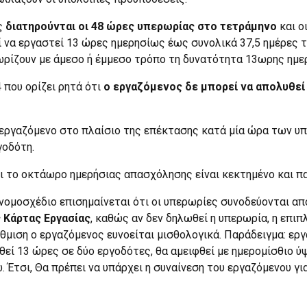
ς
διατηρούνται οι 48 ώρες υπερωρίας στο τετράμηνο
και ο
 να εργαστεί 13 ώρες ημερησίως έως συνολικά 37,5 ημέρες τ
ωρίζουν με άμεσο ή έμμεσο τρόπο τη δυνατότητα 13ωρης ημε
που ορίζει ρητά ότι
ο εργαζόμενος δε μπορεί να απολυθεί
 εργαζόμενο στο πλαίσιο της επέκτασης κατά μία ώρα των υ
γοδότη.
ι το οκτάωρο ημερήσιας απασχόλησης είναι κεκτημένο και πα
 νομοσχέδιο επισημαίνεται ότι οι υπερωρίες συνοδεύονται απ
 Κάρτας Εργασίας
, καθώς αν δεν δηλωθεί η υπερωρία, η επ
θμιση ο εργαζόμενος ευνοείται μισθολογικά. Παράδειγμα: ερ
εί 13 ώρες σε δύο εργοδότες, θα αμειφθεί με ημερομίσθιο ύ
. Έτσι, Θα πρέπει να υπάρχει η συναίνεση του εργαζόμενου για