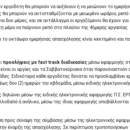
ον εργοδότη θα μπορούν να αυξάνουν ή να μειώνουν το ημερή
θα μπορούν να αντισταθμίζονται με μειωμένο ωράριο, ρεπό ή
α δυο μέρες, και σε αντάλλαγμα οι εργαζόμενοι θα έχουν για
η μέρα να παίρνουν ρεπό στο πλαίσιο της 4ήμερης εργασίας.
ι το οκτάωρο ημερήσιας απασχόλησης είναι κεκτημένο και πα
οι
προσλήψεις με fast track διαδικασίες
μέσω εφαρμογής στ
είναι οι αργίες και τα Σαββατοκύριακα όταν παρουσιαστούν
νάδες. Ειδικότερα κάθε εργοδότης δύναται να προσλαμβάνει 
 έως δύο (2) ημερών την εβδομάδα, μέσω ειδικής ηλεκτρονικ
ς δηλώνει μέσω της ειδικής ηλεκτρονικής εφαρμογής Π.Σ. ΕΡΓ
λλοδαπό ή ανήλικο, μέσω της ίδιας εφαρμογής υποβάλλονται 
ση προς σύναψη της σύμβασης μέσω της ηλεκτρονικής εφαρμογ
ό την έναρξη της απασχόλησης. Σε περίπτωση τροποποιήσεω