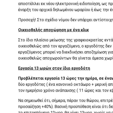
αποστέλλει εκ νέου ηλεκτρονική ειδοποίηση, ως πρ
έναρξη του αρχικά δηλωμένου ωραρίου ή έως την έ
Προσοχή! Στο σχέδιο νόμου δεν υπάρχει αντίστοιχη 
Οικειοθελής αποχώρηση με ένα κλικ
Στο ίδιο πλαίσιο μείωσης της γραφειοκρατίας εντ
οικειοθελώς από τον εργαζόμενο, ο εργοδότης δεν
εργαζόμενος μπορεί να διεκδικήσει αποζημίωση γι
οικειοθελώς αποχωρούντων θα γίνεται άμεσα χωρίς
Εργασία 13 ωρών στον ίδιο εργοδότη
Προβλέπεται εργασία 13 ώρες την ημέρα, σε ένα
δύο εργοδότες ( ένα κανονικό οκτάωρο + μερική α
τον ημερήσιο χρόνο ανάπαυσης ( 11 ώρες και τον ε
Να σημειωθεί ότι, σήμερα, πέραν του 8ώρου, επιτρ
προσαύξηση +40%). Βασική προϋπόθεση είναι ότι δε
το επιτρεπόμενο 12ωρο, θα γίνει 13ωρο, χωρίς να 