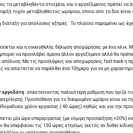
ος τα μεταβληθέντα στοιχεία, και ο εργαζόμενος πρέπει να 
ναρξη τυχόν μεταβληθέντος ωραρίου, όποιο από τα δύο είναι 
διάταξη για απολύσεις εξπρές . Το πλαίσιο παραμένει ως έχε
άσσεται και η οικειοθελής δήλωση αποχώρησης με ένα κλικ. 
 μπορεί να προσλάβει άμεσα άλλον εργαζόμενο αλλά θα πρέπε
α απόλυση. Με τις προσλήψεις και αποχωρήσεις fast track η
 να απαιτείται να παρέλθει ένα 10ήμερο για να μη χαρακτηρ
ν εργοδότη
, επεκτείνοντας παλαιότερη ρύθμιση που όριζε 
πασχόληση). Προϋπόθεση για το διευρυμένο ωράριο είναι να 
βδομαδιαίο χρόνο εργασίας ( 40 ώρες) καθώς και για την προ
έπεται μία ώρα υπερεργασίας (με νόμιμη προσαύξηση +20%) κα
ν θα υπερβαίνει τις 150 ώρες ετησίως (εκτός αν δοθεί ειδικ
αλλάζουν οι υπόλοιπες προϋποθέσεις.