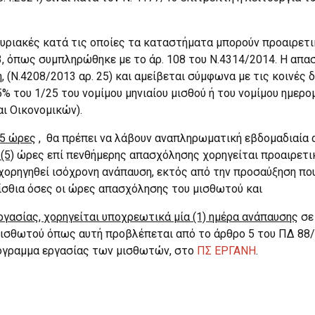
υριακές κατά τις οποίες τα καταστήματα μπορούν προαιρετι
013, όπως συμπληρώθηκε με το άρ. 108 του Ν.4314/2014. Η α
 (Ν.4208/2013 αρ. 25) και αμείβεται σύμφωνα με τις κοινές 
5% του 1/25 του νομίμου μηνιαίου μισθού ή του νομίμου ημερ
ι Οικονομικών).
 5 ώρες
, θα πρέπει να λάβουν αναπληρωματική εβδομαδιαία α
(5)
ώρες επί πενθήμερης απασχόλησης χορηγείται προαιρετικ
 χορηγηθεί ισόχρονη ανάπαυση, εκτός από την προσαύξηση πο
μίσθια όσες οι ώρες απασχόλησης του μισθωτού και
ασίας, χορηγείται υποχρεωτικά μία (1) ημέρα ανάπαυσης
σε 
μισθωτού όπως αυτή προβλέπεται από το άρθρο 5 του ΠΔ 88
ρόγραμμα εργασίας των μισθωτών, στο
ΠΣ ΕΡΓΑΝΗ
.