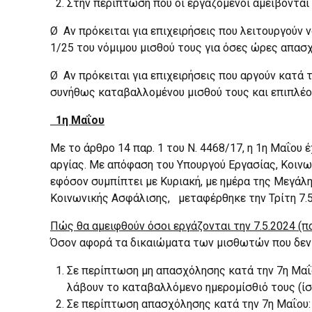
Στην περίπτωση που οι εργαζόμενοι αμείβονται 
Ø Αν πρόκειται για επιχειρήσεις που λειτουργούν ν
1/25 του νόμιμου μισθού τους για όσες ώρες απασ
Ø Αν πρόκειται για επιχειρήσεις που αργούν κατά 
συνήθως καταβαλλομένου μισθού τους και επιπλέο
1η Μαΐου
Με το άρθρο 14 παρ. 1 του Ν. 4468/17, η 1η Μαΐου 
αργίας. Με απόφαση του Υπουργού Εργασίας, Κοινω
εφόσον συμπίπτει με Κυριακή, με ημέρα της Μεγάλ
Κοινωνικής Ασφάλισης, μεταφέρθηκε την Τρίτη 7.5
Πώς θα αμειφθούν όσοι εργάζονται την 7.5.2024 (π
Όσον αφορά τα δικαιώματα των μισθωτών που δεν θ
Σε περίπτωση μη απασχόλησης κατά την 7η Μαΐου
λάβουν το καταβαλλόμενο ημερομίσθιό τους (ίσ
Σε περίπτωση απασχόλησης κατά την 7η Μαΐου: