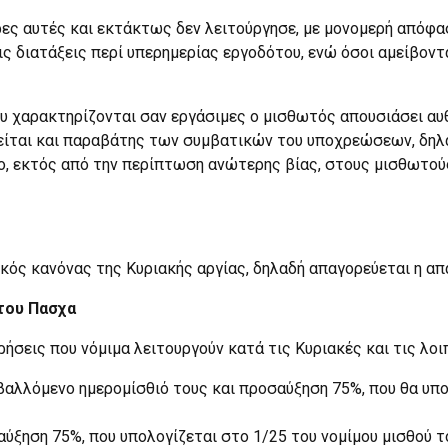
ρες αυτές και εκτάκτως δεν λειτούργησε, με μονομερή απόφασ
ις διατάξεις περί υπερημερίας εργοδότου, ενώ όσοι αμείβοντα
ου χαρακτηρίζονται σαν εργάσιμες ο μισθωτός απουσιάσει αυθ
ρείται και παραβάτης των συμβατικών του υποχρεώσεων, δηλα
γο, εκτός από την περίπτωση ανώτερης βίας, στους μισθωτού
γενικός κανόνας της Κυριακής αργίας, δηλαδή απαγορεύεται η 
 του Πασχα
σεις που νόμιμα λειτουργούν κατά τις Κυριακές και τις λοι
αβαλλόμενο ημερομίσθιό τους και προσαύξηση 75%, που θα υπο
σαύξηση 75%, που υπολογίζεται στο 1/25 του νομίμου μισθού 