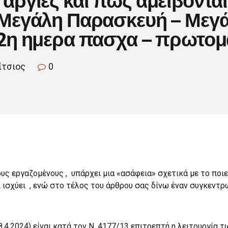
 Μεγάλη Παρασκευή – Μεγά
 2η ημερα πασχα – πρωτομ
ίτσιος
0
υς εργαζομένους , υπάρχει μια «ασάφεια» σχετικά με το ποι
ι ισχύει , ενώ στο τέλος του άρθρου σας δίνω έναν συγκεντρω
8.4.2024) είναι κατά τον Ν. 4177/13 επιτρεπτή η λειτουργία