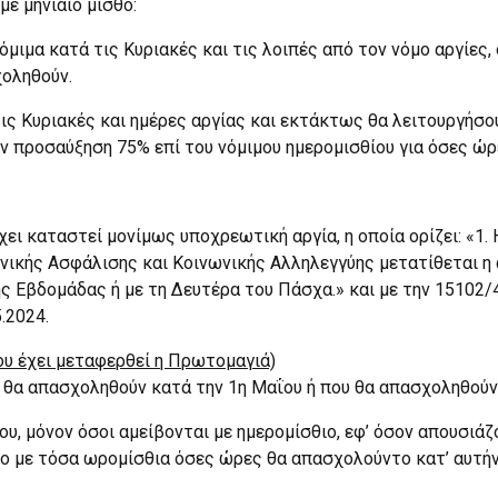
με μηνιαίο μισθό:
όμιμα κατά τις Κυριακές και τις λοιπές από τον νόμο αργίες
χοληθούν.
τις Κυριακές και ημέρες αργίας και εκτάκτως θα λειτουργήσο
ν προσαύξηση 75% επί του νόμιμου ημερομισθίου για όσες ώ
έχει καταστεί μονίμως υποχρεωτική αργία, η οποία ορίζει: «
νικής Ασφάλισης και Κοινωνικής Αλληλεγγύης μετατίθεται η α
ης Εβδομάδας ή με τη Δευτέρα του Πάσχα.» και με την 15102/
.2024.
ου έχει μεταφερθεί η Πρωτομαγιά)
α απασχοληθούν κατά την 1η Μαΐου ή που θα απασχοληθούν κ
, μόνον όσοι αμείβονται με ημερομίσθιο, εφ’ όσον απουσιάζο
ο με τόσα ωρομίσθια όσες ώρες θα απασχολούντο κατ’ αυτήν