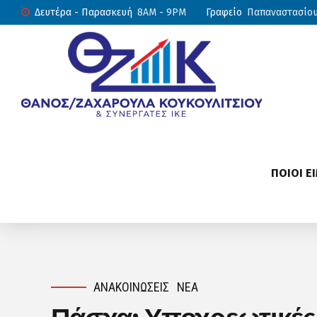
Δευτέρα - Παρασκευή
8AM - 9PM
Γραφείο
Παπαναστασίου 
ΠΟΙΟΙ Ε
ΑΝΑΚΟΙΝΏΣΕΙΣ
ΝΈΑ
Πάσχα: Υποχρεωτικές α