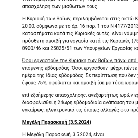
απασχόληση των μισθωτών τους.
Η Κυριακή των Βαΐων, περιλαμβάνεται στις οκτώ Κ
20:00, σύμφωνα με το άρ. 16 παρ. 1 του Ν.4177/2
καταστήματα κατά τις Κυριακές αυτές είναι νόμιμη,
πρόσθετη αμοιβή για εργασία κατά τις Κυριακές (7
8900/46 και 25825/51 των Υπουργείων Εργασίας κα
Όσοι εργαστούν την Κυριακή των Βαΐων, πάνω από
επόμενης εβδομάδας.
Όσοι εργασθούν μέχρι πέντε 
ημέρα της ίδιας εβδομάδας. Σε περίπτωση που δεν
ύψους 75%, οφείλεται και αμοιβή ίση με τόσα ωρο
επί εξαήμερης απασχόλησης, ανεξαρτήτως ωρών εργ
διασφαλισθεί η 24ωρη εβδομαδιαία ανάπαυση του 
εγκαίρως, ηλεκτρονικά τις όποιες αλλαγές στο π
Μεγάλη Παρασκευή (3.5.2024)
H Μεγάλη Παρασκευή, 3.5.2024, είναι