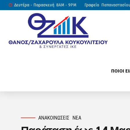
Δευτέρα - Παρασκευή
8AM - 9PM
Γραφείο
Παπαναστασίου 
ΠΟΙΟΙ Ε
ΑΝΑΚΟΙΝΏΣΕΙΣ
ΝΈΑ
Παράταση έως 14 Μαρτ