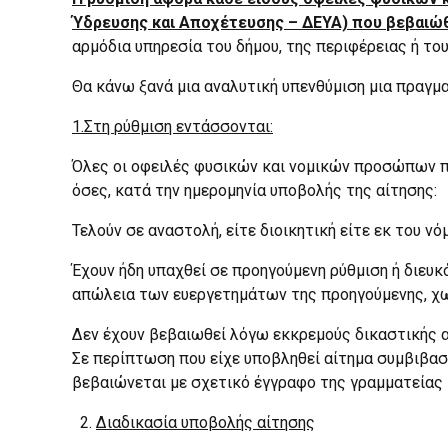
Ύδρευσης και Αποχέτευσης – ΔΕΥΑ) που βεβαιώ
αρμόδια υπηρεσία του δήμου, της περιφέρειας ή το
Θα κάνω ξανά μια αναλυτική υπενθύμιση μια πραγμα
1.Στη ρύθμιση εντάσσονται:
Όλες οι οφειλές φυσικών και νομικών προσώπων π
όσες, κατά την ημερομηνία υποβολής της αίτησης:
Τελούν σε αναστολή, είτε διοικητική είτε εκ του νό
Έχουν ήδη υπαχθεί σε προηγούμενη ρύθμιση ή διευκ
απώλεια των ευεργετημάτων της προηγούμενης, χ
Δεν έχουν βεβαιωθεί λόγω εκκρεμούς δικαστικής α
Σε περίπτωση που είχε υποβληθεί αίτημα συμβιβαστ
βεβαιώνεται με σχετικό έγγραφο της γραμματείας 
Διαδικασία υποβολής αίτησης