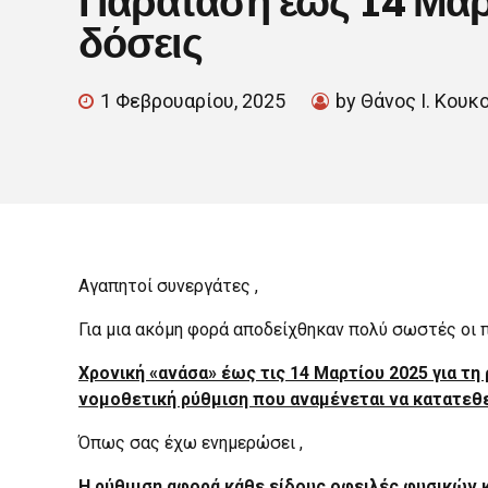
δόσεις
1 Φεβρουαρίου, 2025
by Θάνος Ι. Κουκ
Αγαπητοί συνεργάτες ,
Για μια ακόμη φορά αποδείχθηκαν πολύ σωστές οι 
Χρονική «ανάσα» έως τις 14 Μαρτίου 2025 για τ
νομοθετική ρύθμιση που αναμένεται να κατατεθε
Όπως σας έχω ενημερώσει ,
Η ρύθμιση αφορά κάθε είδους οφειλές φυσικών 