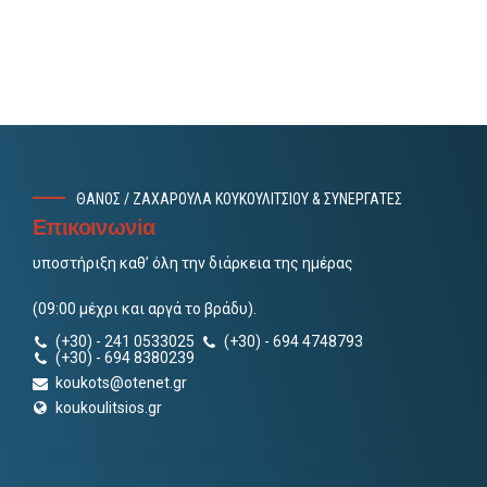
ΘΑΝΟΣ / ΖΑΧΑΡΟΥΛΑ ΚΟΥΚΟΥΛΙΤΣΙΟΥ & ΣΥΝΕΡΓΑΤΕΣ
Επικοινωνία
υποστήριξη καθ’ όλη την διάρκεια της ημέρας
(09:00 μέχρι και αργά το βράδυ).
(+30) - 241 0533025
(+30) - 694 4748793
(+30) - 694 8380239
koukots@otenet.gr
koukoulitsios.gr