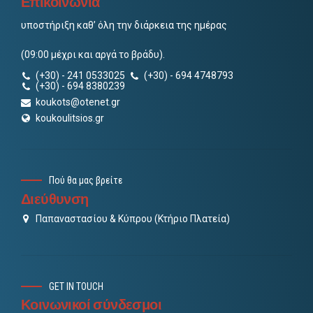
Επικοινωνία
υποστήριξη καθ’ όλη την διάρκεια της ημέρας
(09:00 μέχρι και αργά το βράδυ).
(+30) - 241 0533025
(+30) - 694 4748793
(+30) - 694 8380239
koukots@otenet.gr
koukoulitsios.gr
Πού θα μας βρείτε
Διεύθυνση
Παπαναστασίου & Κύπρου (Κτήριο Πλατεία)
GET IN TOUCH
Κοινωνικοί σύνδεσμοι