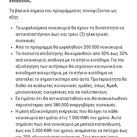
ενέργειας.
Τα βασικά σημεία του προγράμματος συνοψίζονται ως
εξής:
Τα ωφελούμενα νοικοκυριά θα έχουν τη δυνατότητα να
αντικαταστήσουν έως και τρεις (3) ηλεκτρικές
συσκευές.
Από το πρόγραμμα θα ωφεληθούν 200.000 νοικοκυριά.
Τα ποσοστά επιδότησης θα κυμανθούν από 30% έως 50%
ανά νοικοκυριό, ανάλογα με το ετήσιο εισόδημα. Για την
αξιολόγηση των αιτήσεων θα ισχύσουν κοινωνικά και
εισοδηματικά κριτήρια, με το ετήσιο εισόδημα να
αποτελεί το σημαντικότερο από αυτά. Προτεραιότητα θα
δοθεί σε ευάλωτες κοινωνικές ομάδες, όπως ΑμεΑ,
μονογονεϊκές οικογένειες και σε πολύτεκνους.
Εκτιμάται ότι θα αντικατασταθούν και θα ανακυκλωθούν
περισσότερες από 380.000 ενεργοβόρες συσκευές.
Η μέση εξοικονόμηση ενέργειας που θα έχει το κάθε
νοικοκυριό εκτιμάται στις 1.000 KWh τον χρόνο. Αυτό
σημαίνει πως ένα νοικοκυριό με μεσαία κατανάλωση,
έως και 5.000 KWh τον χρόνο, αναμένεται να πετύχει έως