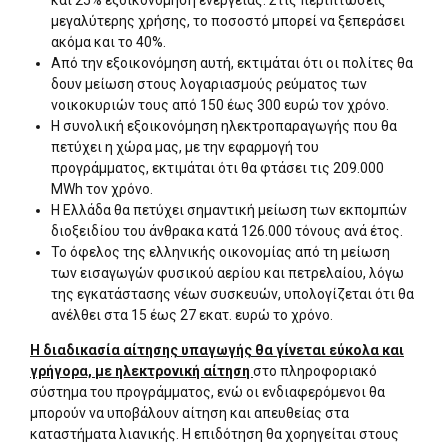
και 25% εξοικονόμηση ενέργειας. Στις περιπτώσεις
μεγαλύτερης χρήσης, το ποσοστό μπορεί να ξεπεράσει
ακόμα και το 40%.
Από την εξοικονόμηση αυτή, εκτιμάται ότι οι πολίτες θα
δουν μείωση στους λογαριασμούς ρεύματος των
νοικοκυριών τους από 150 έως 300 ευρώ τον χρόνο.
Η συνολική εξοικονόμηση ηλεκτροπαραγωγής που θα
πετύχει η χώρα μας, με την εφαρμογή του
προγράμματος, εκτιμάται ότι θα φτάσει τις 209.000
MWh τον χρόνο.
Η Ελλάδα θα πετύχει σημαντική μείωση των εκπομπών
διοξειδίου του άνθρακα κατά 126.000 τόνους ανά έτος.
Το όφελος της ελληνικής οικονομίας από τη μείωση
των εισαγωγών φυσικού αερίου και πετρελαίου, λόγω
της εγκατάστασης νέων συσκευών, υπολογίζεται ότι θα
ανέλθει στα 15 έως 27 εκατ. ευρώ το χρόνο.
Η διαδικασία αίτησης υπαγωγής θα γίνεται εύκολα και
γρήγορα, με ηλεκτρονική αίτηση
στο πληροφοριακό
σύστημα του προγράμματος, ενώ οι ενδιαφερόμενοι θα
μπορούν να υποβάλουν αίτηση και απευθείας στα
καταστήματα λιανικής. Η επιδότηση θα χορηγείται στους