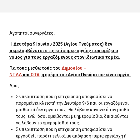
Αγαπητοί συνεργάτες ,
Η Δευτέρα 9 Ιουνίου 2025 (Αγίου Πνεύματος) δεν
περιλαμβάνεται στις επίσημες αργίες που ορίζει ο
νόμος για τους εργαζόμενους στον ιδιωτικό τομέα.
Για τους μισθωτούς του
Δημοσίου –
ΝΠΔΔ
και
ΟΤΑ,
η ημέρα του Αγίου Πνεύματος είναι αργία.
Άρα ,
Σε περίπτωση που η επιχείρηση αποφασίσει να
παραμείνει κλειστή την Δευτέρα 9/6 και οι εργαζόμενοι
μισθωτοί δεν εργαστούν, θα λάβουν κανονικά τον μισθό
τους, ενώ, όσοι αμείβονται με ημερομίσθιο, δικαιούνται
να λάβουν το ημερομίσθιό τους.
Σε περίπτωση που η επιχείρηση αποφασίσει να
εργασθεί , παρότι τελικά με απόφαση περιφερειάρχη ή