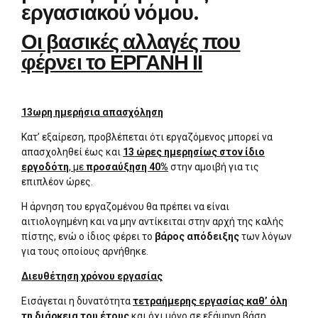
εργασιακού νόμου.
Οι βασικές αλλαγές που
φέρνει το ΕΡΓΑΝΗ ΙΙ
13ωρη ημερήσια απασχόληση
Κατ’ εξαίρεση, προβλέπεται ότι εργαζόμενος μπορεί να
απασχοληθεί έως και
13 ώρες ημερησίως στον ίδιο
εργοδότη
, με
προσαύξηση 40%
στην αμοιβή για τις
επιπλέον ώρες.
Η άρνηση του εργαζομένου θα πρέπει να είναι
αιτιολογημένη και να μην αντίκειται στην αρχή της καλής
πίστης, ενώ ο ίδιος φέρει το
βάρος απόδειξης
των λόγων
για τους οποίους αρνήθηκε.
Διευθέτηση χρόνου εργασίας
Εισάγεται η δυνατότητα
τετραήμερης εργασίας καθ’ όλη
τη διάρκεια του έτους
και όχι μόνο σε εξάμηνη βάση.