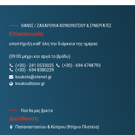
ΘΑΝΟΣ / ΖΑΧΑΡΟΥΛΑ ΚΟΥΚΟΥΛΙΤΣΙΟΥ & ΣΥΝΕΡΓΑΤΕΣ
Επικοινωνία
υποστήριξη καθ’ όλη την διάρκεια της ημέρας
(09:00 μέχρι και αργά το βράδυ).
(+30) - 241 0533025
(+30) - 694 4748793
(+30) - 694 8380239
koukots@otenet.gr
koukoulitsios.gr
Πού θα μας βρείτε
Διεύθυνση
Παπαναστασίου & Κύπρου (Κτήριο Πλατεία)