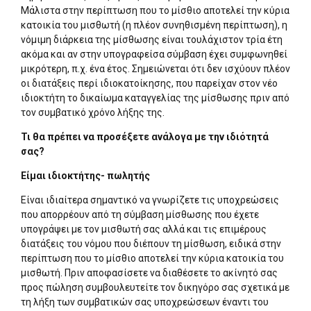
Μάλιστα στην περίπτωση που το μίσθιο αποτελεί την κύρια
κατοικία του μισθωτή (η πλέον συνηθισμένη περίπτωση), η
νόμιμη διάρκεια της μίσθωσης είναι τουλάχιστον τρία έτη
ακόμα και αν στην υπογραφείσα σύμβαση έχει συμφωνηθεί
μικρότερη, π.χ. ένα έτος. Σημειώνεται ότι δεν ισχύουν πλέον
οι διατάξεις περί ιδιοκατοίκησης, που παρείχαν στον νέο
ιδιοκτήτη το δικαίωμα καταγγελίας της μίσθωσης πριν από
τον συμβατικό χρόνο λήξης της.
Τι θα πρέπει να προσέξετε ανάλογα με την ιδιότητά
σας?
Είμαι ιδιοκτήτης- πωλητής
Είναι ιδιαίτερα σημαντικό να γνωρίζετε τις υποχρεώσεις
που απορρέουν από τη σύμβαση μίσθωσης που έχετε
υπογράψει με τον μισθωτή σας αλλά και τις επιμέρους
διατάξεις του νόμου που διέπουν τη μίσθωση, ειδικά στην
περίπτωση που το μίσθιο αποτελεί την κύρια κατοικία του
μισθωτή. Πριν αποφασίσετε να διαθέσετε το ακίνητό σας
προς πώληση συμβουλευτείτε τον δικηγόρο σας σχετικά με
τη λήξη των συμβατικών σας υποχρεώσεων έναντι του