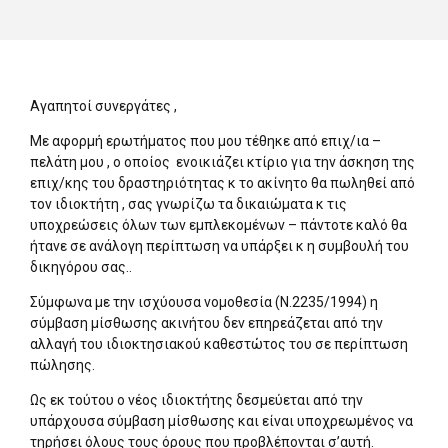
Αγαπητοί συνεργάτες ,
Με αφορμή ερωτήματος που μου τέθηκε από επιχ/ια –
πελάτη μου , ο οποίος ενοικιάζει κτίριο για την άσκηση της
επιχ/κης του δραστηριότητας κ το ακίνητο θα πωληθεί από
τον ιδιοκτήτη , σας γνωρίζω τα δικαιώματα κ τις
υποχρεώσεις όλων των εμπλεκομένων – πάντοτε καλό θα
ήτανε σε ανάλογη περίπτωση να υπάρξει κ η συμβουλή του
δικηγόρου σας..
Σύμφωνα με την ισχύουσα νομοθεσία (Ν.2235/1994) η
σύμβαση μίσθωσης ακινήτου δεν επηρεάζεται από την
αλλαγή του ιδιοκτησιακού καθεστώτος του σε περίπτωση
πώλησης.
Ως εκ τούτου ο νέος ιδιοκτήτης δεσμεύεται από την
υπάρχουσα σύμβαση μίσθωσης και είναι υποχρεωμένος να
τηρήσει όλους τους όρους που προβλέπονται σ’αυτή.