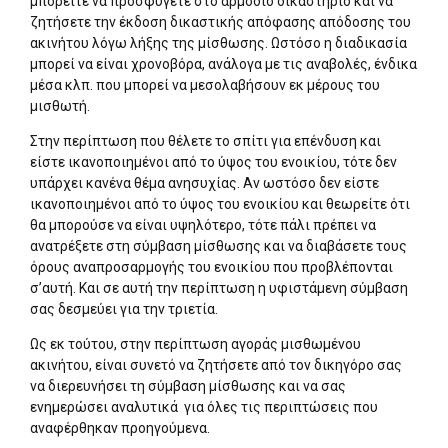
μπορείτε να προσφύγετε στο αρμόδιο δικαστήριο και να
ζητήσετε την έκδοση δικαστικής απόφασης απόδοσης του
ακινήτου λόγω λήξης της μίσθωσης. Ωστόσο η διαδικασία
μπορεί να είναι χρονοβόρα, ανάλογα με τις αναβολές, ένδικα
μέσα κλπ. που μπορεί να μεσολαβήσουν εκ μέρους του
μισθωτή.
Στην περίπτωση που θέλετε το σπίτι για επένδυση και
είστε ικανοποιημένοι από το ύψος του ενοικίου, τότε δεν
υπάρχει κανένα θέμα ανησυχίας. Αν ωστόσο δεν είστε
ικανοποιημένοι από το ύψος του ενοικίου και θεωρείτε ότι
θα μπορούσε να είναι υψηλότερο, τότε πάλι πρέπει να
ανατρέξετε στη σύμβαση μίσθωσης και να διαβάσετε τους
όρους αναπροσαρμογής του ενοικίου που προβλέπονται
σ’αυτή. Και σε αυτή την περίπτωση η υφιστάμενη σύμβαση
σας δεσμεύει για την τριετία.
Ως εκ τούτου, στην περίπτωση αγοράς μισθωμένου
ακινήτου, είναι συνετό να ζητήσετε από τον δικηγόρο σας
να διερευνήσει τη σύμβαση μίσθωσης και να σας
ενημερώσει αναλυτικά για όλες τις περιπτώσεις που
αναφέρθηκαν προηγούμενα.