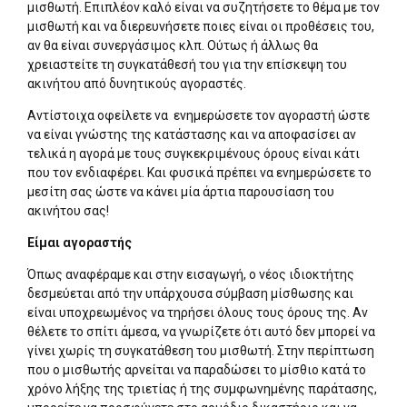
μισθωτή. Επιπλέον καλό είναι να συζητήσετε το θέμα με τον
μισθωτή και να διερευνήσετε ποιες είναι οι προθέσεις του,
αν θα είναι συνεργάσιμος κλπ. Ούτως ή άλλως θα
χρειαστείτε τη συγκατάθεσή του για την επίσκεψη του
ακινήτου από δυνητικούς αγοραστές.
Αντίστοιχα οφείλετε να ενημερώσετε τον αγοραστή ώστε
να είναι γνώστης της κατάστασης και να αποφασίσει αν
τελικά η αγορά με τους συγκεκριμένους όρους είναι κάτι
που τον ενδιαφέρει. Και φυσικά πρέπει να ενημερώσετε το
μεσίτη σας ώστε να κάνει μία άρτια παρουσίαση του
ακινήτου σας!
Είμαι αγοραστής
Όπως αναφέραμε και στην εισαγωγή, ο νέος ιδιοκτήτης
δεσμεύεται από την υπάρχουσα σύμβαση μίσθωσης και
είναι υποχρεωμένος να τηρήσει όλους τους όρους της. Αν
θέλετε το σπίτι άμεσα, να γνωρίζετε ότι αυτό δεν μπορεί να
γίνει χωρίς τη συγκατάθεση του μισθωτή. Στην περίπτωση
που ο μισθωτής αρνείται να παραδώσει το μίσθιο κατά το
χρόνο λήξης της τριετίας ή της συμφωνημένης παράτασης,