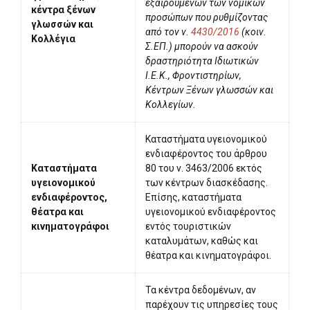
εξαιρουμένων των νομικών
κέντρα ξένων
προσώπων που ρυθμίζοντας
γλωσσών και
από τον ν.
4430/2016
(κοιν.
Κολλέγια
Σ.ΕΠ.) μπορούν να ασκούν
δραστηριότητα Ιδιωτικών
Ι.Ε.Κ., Φροντιστηρίων,
Κέντρων Ξένων γλωσσών και
Κολλεγίων.
Καταστήματα υγειονομικού
ενδιαφέροντος του άρθρου
Καταστήματα
80 του ν. 3463/2006 εκτός
υγειονομικού
των κέντρων διασκέδασης.
ενδιαφέροντος,
Επίσης, καταστήματα
θέατρα και
υγειονομικού ενδιαφέροντος
κινηματογράφοι
εντός τουριστικών
καταλυμάτων, καθώς και
θέατρα και κινηματογράφοι.
Τα κέντρα δεδομένων, αν
παρέχουν τις υπηρεσίες τους