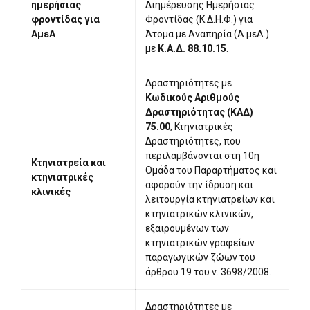
ημερήσιας
Διημέρευσης Ημερήσιας
φροντίδας για
Φροντίδας (Κ.Δ.Η.Φ.) για
ΑμεΑ
Άτομα με Αναπηρία (Α.μεΑ.)
με
Κ.Α.Δ. 88.10.15
.
Δραστηριότητες με
Κωδικούς Αριθμούς
Δραστηριότητας (ΚΑΔ)
75.00
, Κτηνιατρικές
Δραστηριότητες, που
περιλαμβάνονται στη 10η
Κτηνιατρεία και
Ομάδα του Παραρτήματος και
κτηνιατρικές
αφορούν την ίδρυση και
κλινικές
λειτουργία κτηνιατρείων και
κτηνιατρικών κλινικών,
εξαιρουμένων των
κτηνιατρικών γραφείων
παραγωγικών ζώων του
άρθρου 19 του ν. 3698/2008.
Δραστηριότητες με