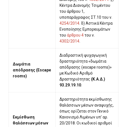
Κέντρα Διανομής Τσιμέντου
του άρθρου 1,
υποπαράγραφος ΣΤ.10 του ν.
4254/2014
. δ) Αστικά Κέντρα
Ενοποίησης Εμπορευμάτων
του
άρθρου 4
του ν.
4302/2014
.
Διαδραστική ψυχαγωγική
δραστηριότητα «δωμάτια
Δωμάτια
απόδρασης (escape rooms)»
απόδρασης (Escape
με Κωδικό Αριθμό
rooms)
Δραστηριότητας
(Κ.Α.Δ.)
93.29.19.10
.
Δραστηριότητα εκμίσθωσης
θαλάσσιων μέσων αναψυχής,
όπως ορίζεται στον Γενικό
Εκμίσθωση
Κανονισμό Λιμένων υπ’ αρ.
θαλάσσιων μέσων
20/2018. Οι κωδικοί αριθμοί