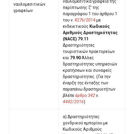
ναυλομεσιτικά γραφεία της
ναυλομεσιτικών
περίπτωσης ζ’ της
γραφείων
παραγράφου 1 του άρθρου 1
του ν.
4276/2014
με
ενδεικτικούς
Κωδικούς
Αριθμούς Δραστηριότητας
(NACE) 79.11
Δραστηριότητες
τουριστικών πρακτορείων
και
79.90
Άλλες
δραστηριότητες υπηρεσιών
κρατήσεων και συναφείς
δραστηριότητες. (
Για την
έναρξη της ένταξης των
παραπάνω δραστηριοτήτων
βλέπε
άρθρο 342
ν.
4442/2016
)
α) Δραστηριότητες
χονδρικού εμπορίου με
Κωδικούς Αριθμούς