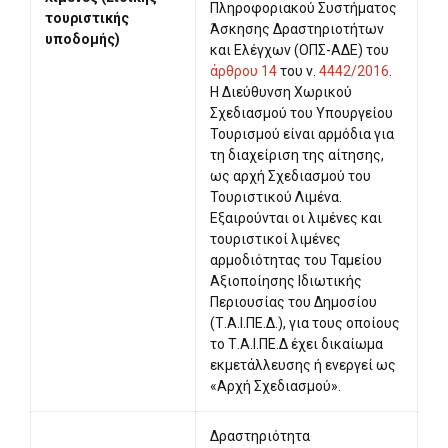
Πληροφοριακού Συστήματος
τουριστικής
Άσκησης Δραστηριοτήτων
υποδομής)
και Ελέγχων (ΟΠΣ-ΑΔΕ) του
άρθρου 14
του ν.
4442/2016
.
Η Διεύθυνση Χωρικού
Σχεδιασμού του Υπουργείου
Τουρισμού είναι αρμόδια για
τη διαχείριση της αίτησης,
ως αρχή Σχεδιασμού του
Τουριστικού Λιμένα.
Εξαιρούνται οι λιμένες και
τουριστικοί λιμένες
αρμοδιότητας του Ταμείου
Αξιοποίησης Ιδιωτικής
Περιουσίας του Δημοσίου
(Τ.Α.Ι.ΠΕ.Δ.), για τους οποίους
το Τ.Α.Ι.ΠΕ.Δ έχει δικαίωμα
εκμετάλλευσης ή ενεργεί ως
«Αρχή Σχεδιασμού».
Δραστηριότητα