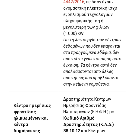
4442/2016
, εφόσον έχουν
ονομαστική ηλεκτρική ισχύ
εξοπλισμού τεχνολογιών
πληροφορικής ίση ή
μεγαλύτερη των χιλίων
(1.000) kW.
Για τη λειτουργία των κέντρων
δεδομένων που δεν υπάγονται
στα προηγούμενα εδάφια, δεν
απαιτείται γνωστοποίηση ούτε
έγκριση. Τα κέντρα αυτά δεν
απαλλάσσονται από άλλες
απαιτήσεις που προβλέπονται
στην κείμενη νομοθεσία.
Δραστηριότητα Κέντρων
Κέντρα ημερήσιας
Ημερήσιας Φροντίδας
φροντίδας
Ηλικιωμένων (Κ.Η.Φ.Η.) με
ηλικιωμένων και
Κωδικό Αριθμό
κέντρα
Δραστηριότητας (Κ.Α.Δ.)
διημέρευσης
88.10.12
και Κέντρων