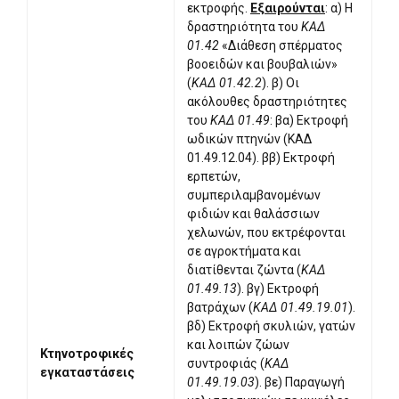
εκτροφής.
Εξαιρούνται
: α) Η
δραστηριότητα του
ΚΑΔ
01.42
«Διάθεση σπέρματος
βοοειδών και βουβαλιών»
(
ΚΑΔ 01.42.2
). β) Οι
ακόλουθες δραστηριότητες
του
ΚΑΔ 01.49
: βα) Εκτροφή
ωδικών πτηνών (ΚΑΔ
01.49.12.04). ββ) Εκτροφή
ερπετών,
συμπεριλαμβανομένων
φιδιών και θαλάσσιων
χελωνών, που εκτρέφονται
σε αγροκτήματα και
διατίθενται ζώντα (
ΚΑΔ
01.49.13
). βγ) Εκτροφή
βατράχων (
ΚΑΔ 01.49.19.01
).
βδ) Εκτροφή σκυλιών, γατών
και λοιπών ζώων
Κτηνοτροφικές
συντροφιάς (
ΚΑΔ
εγκαταστάσεις
01.49.19.03
). βε) Παραγωγή