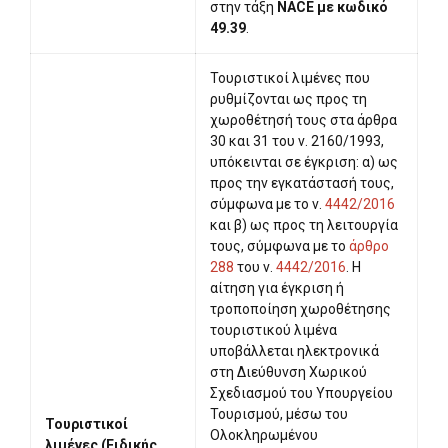
στην τάξη
NACE με κωδικό
49.39
.
Τουριστικοί λιμένες που
ρυθμίζονται ως προς τη
χωροθέτησή τους στα άρθρα
30 και 31 του ν. 2160/1993,
υπόκεινται σε έγκριση: α) ως
προς την εγκατάστασή τους,
σύμφωνα με το ν.
4442/2016
και β) ως προς τη λειτουργία
τους, σύμφωνα με το
άρθρο
288
του ν.
4442/2016
. Η
αίτηση για έγκριση ή
τροποποίηση χωροθέτησης
τουριστικού λιμένα
υποβάλλεται ηλεκτρονικά
στη Διεύθυνση Χωρικού
Σχεδιασμού του Υπουργείου
Τουρισμού, μέσω του
Τουριστικοί
Ολοκληρωμένου
λιμένες (Ειδικής