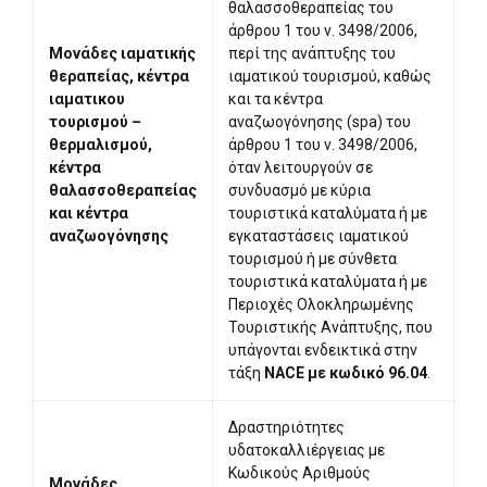
θαλασσοθεραπείας του
άρθρου 1 του ν. 3498/2006,
Μονάδες ιαματικής
περί της ανάπτυξης του
θεραπείας, κέντρα
ιαματικού τουρισμού, καθώς
ιαματικου
και τα κέντρα
τουρισμού –
αναζωογόνησης (spa) του
θερμαλισμού,
άρθρου 1 του ν. 3498/2006,
κέντρα
όταν λειτουργούν σε
θαλασσοθεραπείας
συνδυασμό με κύρια
και κέντρα
τουριστικά καταλύματα ή με
αναζωογόνησης
εγκαταστάσεις ιαματικού
τουρισμού ή με σύνθετα
τουριστικά καταλύματα ή με
Περιοχές Ολοκληρωμένης
Τουριστικής Ανάπτυξης, που
υπάγονται ενδεικτικά στην
τάξη
NACE με κωδικό 96.04
.
Δραστηριότητες
υδατοκαλλιέργειας με
Κωδικούς Αριθμούς
Μονάδες