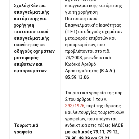
Σχολές/Κέντρα
επαγγελματικής κατάρτισης
επαγγελματικής
για τη χορήγηση
κατάρτισης για
Πιστοποιητικού
χορήγηση
Επαγγελματικής Ικανότητας
πιστοποιητικού
(Π.Ε.Ι.) σε οδηγούς οχημάτων
επαγγελματικής
μεταφοράς επιβατών και
ικανότητας σε
εμπορευμάτων, που
οδηγούς οχημάτων
προβλέπονται στο π.δ.
μεταφοράς
74/2008, με ενδεικτικό
επιβατών και
Κωδικό Αριθμό
εμπορευμάτων
Δραστηριότητας
(Κ.Α.Δ.)
85.59.13.06
.
Τουριστικά γραφεία της παρ.
2 του άρθρου 1 του ν.
393/1976
, περί της ίδρυσης
και λειτουργίας τουριστικών
γραφείων, που υπάγονται
Τουριστικά
ενδεικτικά στις τάξεις
NACE
γραφεία
με κωδικούς 79.11, 79.12,
79.90, 49.39 και 52.21
.