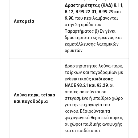
Δραστηριότητας (ΚΑΔ) 8.11,
8.12, 8.99.22.01, 8.99.29 και
9.90
, που περιλαμβάνονται
Λατομεία
στην 2η ομάδα του
Παραρτήματος β) Εν γένει
δραστηριότητες έρευνας και
εκμετάλλευσης λατομικών
ορυκτών.
Δραστηριότητες λούνα-παρκ,
τσίρκων και παγοδρομίων με
ενδεικτικούς
κωδικούς
NACE 93.21 και 93.29
, οι
οποίες ασκούνται σε
Λούνα παρκ, τσίρκα
στεγασμένο ή υπαίθριο χώρο
και παγοδρόμια
για την ψυχαγωγία του
κοινού. Εξαιρούνται τα
ψυχαγωγικά θεματικά πάρκα,
οι χώροι παιδικής αναψυχής
και οι παιδότοποι.