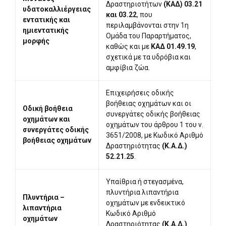
Δραστηριοτήτων
(ΚΑΔ) 03.21
υδατοκαλλιέργειας
και 03.22
, που
εντατικής και
περιλαμβάνονται στην 1η
ημιεντατικής
Ομάδα του Παραρτήματος,
μορφής
καθώς και με
ΚΑΔ 01.49.19
,
σχετικά με τα υδρόβια και
αμφίβια ζώα.
Επιχειρήσεις οδικής
βοήθειας οχημάτων και οι
Οδική βοήθεια
συνεργάτες οδικής βοήθειας
οχημάτων και
οχημάτων του άρθρου 1 του ν.
συνεργάτες οδικής
3651/2008, με Κωδικό Αριθμό
βοήθειας οχημάτων
Δραστηριότητας
(Κ.Α.Δ.)
52.21.25
.
Υπαίθρια ή στεγασμένα,
πλυντήρια λιπαντήρια
Πλυντήρια –
οχημάτων με ενδεικτικό
λιπαντήρια
Κωδικό Αριθμό
οχημάτων
Δραστηριότητας
(Κ.Α.Δ.)