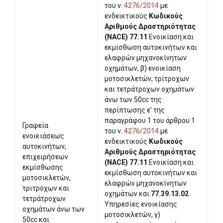
του ν.
4276/2014
με
ενδεικτικούς
Κωδικούς
Αριθμούς Δραστηριότητας
(NACE) 77.11
Ενοικίαση και
εκμίσθωση αυτοκινήτων και
ελαφρών μηχανοκίνητων
οχημάτων, β) ενοικίαση
μοτοσικλετών, τρίτροχων
και τετράτροχων οχημάτων
άνω των 50cc της
περίπτωσης ε’ της
παραγράφου 1 του άρθρου 1
Γραφεία
του ν.
4276/2014
με
ενοικιάσεως
ενδεικτικούς
Κωδικούς
αυτοκινήτων,
Αριθμούς Δραστηριότητας
επιχειρήσεων
(NACE) 77.11
Ενοικίαση και
εκμίσθωσης
εκμίσθωση αυτοκινήτων και
μοτοσικλετών,
ελαφρών μηχανοκίνητων
τριτρόχων και
οχημάτων και
77.39.13.02
τετράτροχων
Υπηρεσίες ενοικίασης
οχημάτων άνω των
μοτοσικλετών, γ)
50cc και