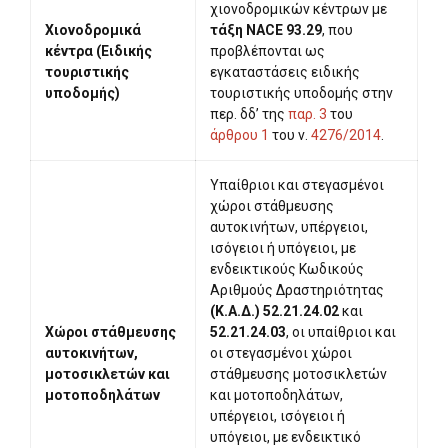
χιονοδρομικών κέντρων με
Χιονοδρομικά
τάξη NACE 93.29
, που
κέντρα (Ειδικής
προβλέπονται ως
τουριστικής
εγκαταστάσεις ειδικής
υποδομής)
τουριστικής υποδομής στην
περ. δδ’ της
παρ. 3
του
άρθρου 1
του ν.
4276/2014
.
Υπαίθριοι και στεγασμένοι
χώροι στάθμευσης
αυτοκινήτων, υπέργειοι,
ισόγειοι ή υπόγειοι, με
ενδεικτικούς Κωδικούς
Αριθμούς Δραστηριότητας
(Κ.Α.Δ.) 52.21.24.02
και
Χώροι στάθμευσης
52.21.24.03
, οι υπαίθριοι και
αυτοκινήτων,
οι στεγασμένοι χώροι
μοτοσικλετών και
στάθμευσης μοτοσικλετών
μοτοποδηλάτων
και μοτοποδηλάτων,
υπέργειοι, ισόγειοι ή
υπόγειοι, με ενδεικτικό