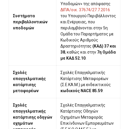
Υποδομών» της απόφασης
ΔΙΠΑ/οικ. 37674/27.7.2016
Συστήματα
του Υπουργού Περιβάλλοντος
περιβαλλοντικών
και Ενέργειας, που
υποδομών
περιλαμβάνονται στην 5η
Ομάδα του Παραρτήματος με
Κωδικούς Αριθμούς
Δραστηριότητας
(ΚΑΔ) 37 και
38
, καθώς και στην
7η Ομάδα
με ΚΑΔ 52.10
.
Σχολές
Σχολές Επαγγελματικής
επαγγελματικής
Κατάρτισης Μεταφορέων
κατάρτισης
(Σ.Ε.ΚΑ.Μ.) με ενδεικτικούς
μεταφορέων
κωδικούς NACE 85.59
.
Σχολές
Σχολές Επαγγελματικής
επαγγελματικής
Κατάρτισης Οδηγών
κατάρτισης οδηγών
Οχημάτων Μεταφοράς
οχημάτων
Επικίνδυνων Εμπορευμάτων