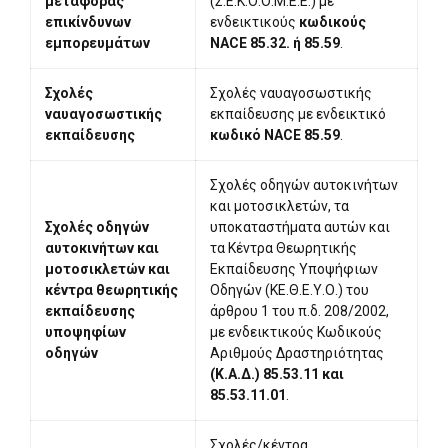
μεταφοράς
(Σ.Ε.Κ.Ο.Ο.Μ.Ε.Ε.) με
επικίνδυνων
ενδεικτικούς
κωδικούς
εμπορευμάτων
NACE 85.32. ή 85.59
.
Σχολές
Σχολές ναυαγοσωστικής
ναυαγοσωστικής
εκπαίδευσης με ενδεικτικό
εκπαίδευσης
κωδικό NACE 85.59
.
Σχολές οδηγών αυτοκινήτων
και μοτοσικλετών, τα
Σχολές οδηγών
υποκαταστήματα αυτών και
αυτοκινήτων και
τα Κέντρα Θεωρητικής
μοτοσικλετών και
Εκπαίδευσης Υποψήφιων
κέντρα θεωρητικής
Οδηγών (ΚΕ.Θ.Ε.Υ.Ο.) του
εκπαίδευσης
άρθρου 1 του π.δ. 208/2002,
υποψηφίων
με ενδεικτικούς Κωδικούς
οδηγών
Αριθμούς Δραστηριότητας
(Κ.Α.Δ.) 85.53.11 και
85.53.11.01
.
Σχολές/κέντρα