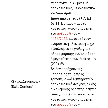
προς τρίτους, εν μέρει ή
αποκλειστικά, με ενδεικτικό
Κωδικό Αριθμό
Δραστηριότητας (Κ.Α.Δ.)
63.11.1
, υπάγονται στο
καθεστώς γνωστοποίησης
του
άρθρου 5
του ν.
4442/2016
, εφόσον έχουν
ονομαστική ηλεκτρική ισχύ
εξοπλισμού τεχνολογιών
πληροφορικής συνολικά ίση
ή μεγαλύτερη των διακοσίων
(200) kW.
Αν δεν παρέχουν τις
υπηρεσίες τους προς
τρίτους, αλλά εξυπηρετούν
Κέντρα Δεδομένων
αποκλειστικά ανάγκες άλλης
(Data Centers)
οικονομικής δραστηριότητας
(ιδία χρήση), υπάγονται στο
καθεστώς γνωστοποίησης
του
άρθρου 5
του ν.