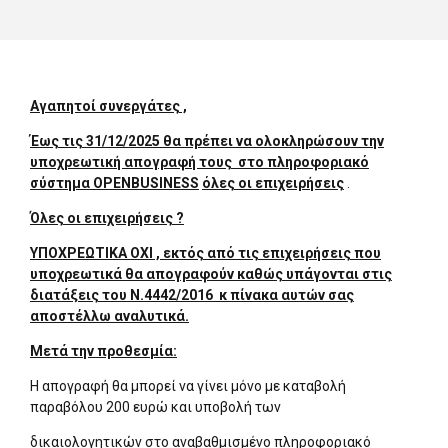
Αγαπητοί συνεργάτες ,
Έως τις 31/12/2025 θα πρέπει να ολοκληρώσουν την
υποχρεωτική απογραφή τους στο πληροφοριακό
σύστημα
OPENBUSINESS
όλες οι επιχειρήσεις
.
Όλες οι επιχειρήσεις ?
ΥΠΟΧΡΕΩΤΙΚΑ ΟΧΙ , εκτός από τις επιχειρήσεις που
υποχρεωτικά θα απογραφούν καθώς υπάγονται στις
διατάξεις του Ν.4442/2016 κ πίνακα αυτών σας
αποστέλλω αναλυτικά.
Μετά την προθεσμία:
Η απογραφή θα μπορεί να γίνει μόνο με καταβολή
παραβόλου 200 ευρώ και υποβολή των
δικαιολογητικών στο αναβαθμισμένο πληροφοριακό