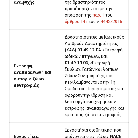
αναψυχής
της δραστηριότητας
προσδιορίζονται με την
απόφαση της
παρ. 1
του
άρθρου 145
του ν.
4442/2016
.
Δραστηριότητες με Κωδικούς
Αριθμούς Δραστηριότητας
(ΚΑΔ) 01.49.12.04
, «Εκτροφή
ωδικών πτηνών», και
01.49.19.03
, «Εκτροφή
Εκτροφή,
Σκύλων, Γατών και λοιπών
αναπαραγωγή και
Ζώων Συντροφιάς», που
εμπορία ζώων
περιλαμβάνονται στην 1η
συντροφιάς
Ομάδα του Παραρτήματος και
αφορούν την ίδρυση και
λειτουργία επιχειρήσεων
εκτροφής, αναπαραγωγής και
εμπορίας ζώων συντροφιάς.
Εργαστήρια αισθητικής, που
Εργαστήρια
υπάγονται στις τάξεις
NACE