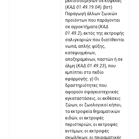
μελισσοσμηνών σε κυψέλες
(
ΚΑΔ 01.49.19.04
). βστ)
Παραγωγή άλλων ζωικών
προϊόντων που παράγονται
σε αγροκτήματα (
ΚΑΔ
01.49.2
), εκτός της εκτροφής
σαλιγκαριών που διατίθενται
νωπά, απλής ψύξης,
κατεψυγμένων,
αποξηραμένων, παστών ή σε
άλμη (
ΚΑΔ 01.49.23
), που
εμπίπτει στο πεδίο
εφαρμογής. γ) Οι
δραστηριότητες που
αφορούν σφαγειοτεχνικές
εγκαταστάσεις, οι εκθέσεις
ζώων, οι ζωολογικοί κήποι,
τα εκτροφεία θηραματικών
ειδών, οι εκτροφές
περιστεριών, οι εκτροφές
εντόμων, οι εκτροφές
σκωλήκων, οι πειραματικές