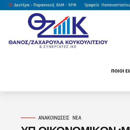
Δευτέρα - Παρασκευή
8AM - 9PM
Γραφείο
Παπαναστασίου 
ΠΟΙΟΙ Ε
ΑΝΑΚΟΙΝΏΣΕΙΣ
ΝΈΑ
ΥΠ.ΟΙΚΟΝΟΜΙΚΩΝ :Μπ