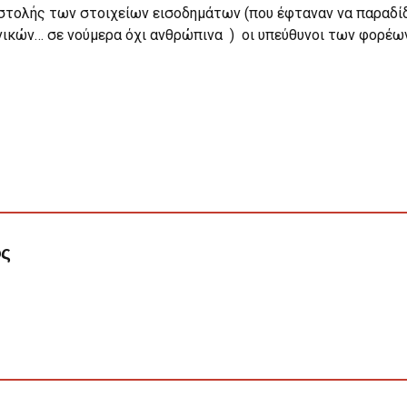
ολής των στοιχείων εισοδημάτων (που έφταναν να παραδίδον
ικών… σε νούμερα όχι ανθρώπινα ) οι υπεύθυνοι των φορέων
ος