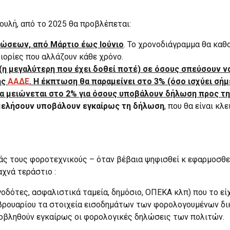
ουλή, από το 2025 θα προβλέπεται:
ώσεων, από Μάρτιο έως Ιούνιο
. Το χρονοδιάγραμμα θα καθο
διορίες που αλλάζουν κάθε χρόνο.
η μεγαλύτερη που έχει δοθεί ποτέ) σε όσους σπεύσουν ν
ης
ΑΑΔΕ
. Η έκπτωση θα παραμείνει στο 3% (όσο ισχύει σή
 μειώνεται στο 2% για όσους υποβάλουν δήλωση προς τη λ
αμελήσουν υποβάλουν εγκαίρως τη δήλωση
, που θα είναι κλ
άς τους φοροτεχνικούς – όταν βέβαια ψηφισθεί κ εφαρμοσθεί
χνά τεράστιο :
οδότες, ασφαλιστικά ταμεία, δημόσιο, ΟΠΕΚΑ κλπ) που το είχ
ρουαρίου τα στοιχεία εισοδημάτων των φορολογουμένων δικ
οβληθούν εγκαίρως οι φορολογικές δηλώσεις των πολιτών.