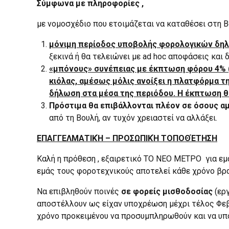
Σύμφωνα με πληροφορίες ,
με νομοσχέδιο που ετοιμάζεται να καταθέσει στη Β
μόνιμη περίοδος υποβολής φορολογικών δηλ
ξεκινά ή θα τελειώνει με ad hoc αποφάσεις και 
«μπόνους» συνέπειας με έκπτωση φόρου 4% (
κιόλας, αμέσως μόλις ανοίξει η πλατφόρμα τ
δήλωση στα μέσα της περιόδου. Η έκπτωση θα
Πρόστιμα θα επιβάλλονται πλέον σε όσους 
από τη Βουλή, αν τυχόν χρειαστεί να αλλάξει.
ΕΠΑΓΓΕΛΜΑΤΙΚΉ – ΠΡΟΣΩΠΙΚΉ ΤΟΠΟΘΈΤΗΣΗ
Καλή η πρόθεση , εξαιρετικό ΤΟ ΝΕΟ ΜΕΤΡΟ για εμ
εμάς τους φοροτεχνικούς αποτελεί κάθε χρόνο βρα
Να επιβληθούν ποινές
σε φορείς μισθοδοσίας
(εργ
αποστέλλουν ως είχαν υποχρέωση μέχρι τέλος Φεβ
χρόνο προκειμένου να προσυμπληρωθούν και να υπ