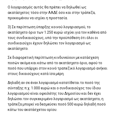
Ο λογαριασμός αυτός θα πρέπει να δηλωθεί ως
ακατάσχετος τόσο στην AAΔΕ όσο και στην τράπεζα,
προκειμένου να ισχύει η προστασία.
3) Σε περίπτωση ύπαρξης κοινού λογαριασμού, το
ακατάσχετο όριο των 1.250 ευρώ ισχύει για τον καθένα από
τους συνδικαιούχους, υπό την προϋπόθεση ότι όλοι οι
συνδικαιούχοι έχουν δηλώσει τον λογαριασμό ως
ακατάσχετο.
Σε διαφορετική περίπτωση κινδυνεύουν με κατάσχεση
ποσών ακόμα και κάτω από το ακατάσχετο όριο, αφού το
ποσό που υπάρχει στον κοινό τραπεζικό λογαριασμό ανήκει
στους δικαιούχους κατά ίσα μέρη.
Δηλαδή αν σε έναν λογαριασμό κατατίθεται το ποσό της
σύνταξης π.χ. 1.000 ευρώ και ο συνδικαιούχος του ίδιου
λογαριασμού είναι οφειλέτης του Δημοσίου και δεν έχει
δηλώσει τον συγκεκριμένο λογαριασμό ως ακατάσχετο, η
τράπεζα μπορεί να δεσμεύσει ποσό 500 ευρώ δηλαδή ποσό
κάτω του ακατάσχετου ορίου.