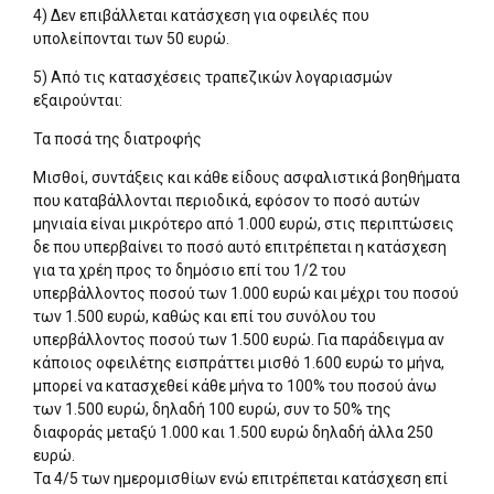
4) Δεν επιβάλλεται κατάσχεση για οφειλές που
υπολείπονται των 50 ευρώ.
5) Από τις κατασχέσεις τραπεζικών λογαριασμών
εξαιρούνται:
Τα ποσά της διατροφής
Μισθοί, συντάξεις και κάθε είδους ασφαλιστικά βοηθήματα
που καταβάλλονται περιοδικά, εφόσον το ποσό αυτών
μηνιαία είναι μικρότερο από 1.000 ευρώ, στις περιπτώσεις
δε που υπερβαίνει το ποσό αυτό επιτρέπεται η κατάσχεση
για τα χρέη προς το δημόσιο επί του 1/2 του
υπερβάλλοντος ποσού των 1.000 ευρώ και μέχρι του ποσού
των 1.500 ευρώ, καθώς και επί του συνόλου του
υπερβάλλοντος ποσού των 1.500 ευρώ. Για παράδειγμα αν
κάποιος οφειλέτης εισπράττει μισθό 1.600 ευρώ το μήνα,
μπορεί να κατασχεθεί κάθε μήνα το 100% του ποσού άνω
των 1.500 ευρώ, δηλαδή 100 ευρώ, συν το 50% της
διαφοράς μεταξύ 1.000 και 1.500 ευρώ δηλαδή άλλα 250
ευρώ.
Τα 4/5 των ημερομισθίων ενώ επιτρέπεται κατάσχεση επί