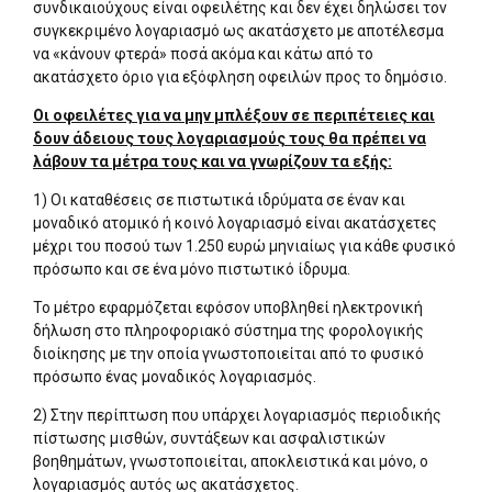
συνδικαιούχους είναι οφειλέτης και δεν έχει δηλώσει τον
συγκεκριμένο λογαριασμό ως ακατάσχετο με αποτέλεσμα
να «κάνουν φτερά» ποσά ακόμα και κάτω από το
ακατάσχετο όριο για εξόφληση οφειλών προς το δημόσιο.
Οι οφειλέτες για να μην μπλέξουν σε περιπέτειες και
δουν άδειους τους λογαριασμούς τους θα πρέπει να
λάβουν τα μέτρα τους και να γνωρίζουν τα εξής:
1) Οι καταθέσεις σε πιστωτικά ιδρύματα σε έναν και
μοναδικό ατομικό ή κοινό λογαριασμό είναι ακατάσχετες
μέχρι του ποσού των 1.250 ευρώ μηνιαίως για κάθε φυσικό
πρόσωπο και σε ένα μόνο πιστωτικό ίδρυμα.
Το μέτρο εφαρμόζεται εφόσον υποβληθεί ηλεκτρονική
δήλωση στο πληροφοριακό σύστημα της φορολογικής
διοίκησης με την οποία γνωστοποιείται από το φυσικό
πρόσωπο ένας μοναδικός λογαριασμός.
2) Στην περίπτωση που υπάρχει λογαριασμός περιοδικής
πίστωσης μισθών, συντάξεων και ασφαλιστικών
βοηθημάτων, γνωστοποιείται, αποκλειστικά και μόνο, ο
λογαριασμός αυτός ως ακατάσχετος.