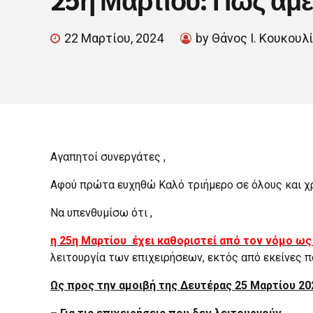
22 Μαρτίου, 2024
by Θάνος Ι. Κουκουλ
Αγαπητοί συνεργάτες ,
Αφού πρώτα ευχηθώ Καλό τριήμερο σε όλους και χρ
Να υπενθυμίσω ότι ,
η 25η Μαρτίου έχει καθοριστεί από τον νόμο ως
λειτουργία των επιχειρήσεων, εκτός από εκείνες π
Ως προς την αμοιβή της Δευτέρας 25 Μαρτίου 202