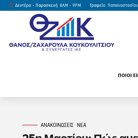
Δευτέρα - Παρασκευή
8AM - 9PM
Γραφείο
Παπαναστασίου 
ΠΟΙΟΙ Ε
ΑΝΑΚΟΙΝΏΣΕΙΣ
ΝΈΑ
25η Μαρτίου: Πώς αμεί