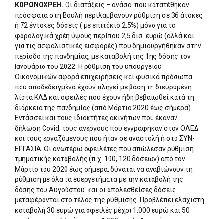
ΚΟΡΩΝΟΧΡΕΗ
.
Οι διατάξεις – ανάσα που κατατέθηκαν
πρόσφατα στη Βουλή περιλαμβάνουν ρύθμιση σε 36 άτοκες
ή 72 έντοκες δόσεις ( με επιτόκιο 2,5%) μόνο για τα
φορολογικά χρέη ύψους περίπου 2,5 δισ. ευρώ (αλλά και
για τις ασφαλιστικές εισφορές) που δημιουργήθηκαν στην
περίοδο της πανδημίας, με καταβολή της 1ης δόσης τον
Ιανουάριο του 2022. Η ρύθμιση του υπουργείου
Οικονομικών αφορά επιχειρήσεις και φυσικά πρόσωπα
που αποδεδειγμένα έχουν πληγεί με βάση τη διευρυμένη
λίστα ΚΑΔ και οφειλές που έχουν ήδη βεβαιωθεί κατά τη
διάρκεια της πανδημίας (από Μάρτιο 2020 έως σήμερα).
Εντάσσει και τους ιδιοκτήτες ακινήτων που έκαναν
δήλωση Covid, τους ανέργους που εγγράφηκαν στον ΟΑΕΔ
και τους εργαζόμενους που ήταν σε αναστολή ή στο ΣΥΝ-
ΕΡΓΑΣΙΑ. Οι ανωτέρω οφειλέτες που απώλεσαν ρύθμιση
τμηματικής καταβολής (π.χ. 100, 120 δόσεων) από τον
Μάρτιο του 2020 έως σήμερα, δύναται να αναβιώνουν τη
ρύθμιση με όλα τα ευεργετήματα με την καταβολή της
δόσης του Αυγούστου και οι απολεσθείσες δόσεις
μεταφέρονται στο τέλος της ρύθμισης. Προβλέπει ελάχιστη
καταβολή 30 ευρώ για οφειλές μέχρι 1.000 ευρώ και 50