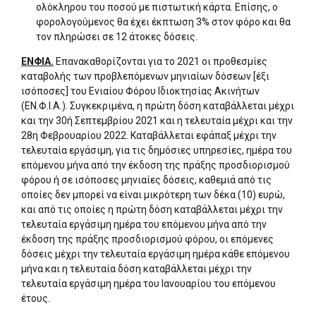
ολόκληρου του ποσού με πιστωτική κάρτα. Επίσης, ο
φορολογούμενος θα έχει έκπτωση 3% στον φόρο και θα
τον πληρώσει σε 12 άτοκες δόσεις.
ΕΝΦΙΑ.
Επανακαθορίζονται για το 2021 οι προθεσμίες
καταβολής των προβλεπόμενων μηνιαίων δόσεων [έξι
ισόποσες] του Ενιαίου Φόρου Ιδιοκτησίας Ακινήτων
(ΕΝ.Φ.Ι.Α.). Συγκεκριμένα, η πρώτη δόση καταβάλλεται μέχρι
και την 30ή Σεπτεμβρίου 2021 και η τελευταία μέχρι και την
28η Φεβρουαρίου 2022. Καταβάλλεται εφάπαξ μέχρι την
τελευταία εργάσιμη, για τις δημόσιες υπηρεσίες, ημέρα του
επόμενου μήνα από την έκδοση της πράξης προσδιορισμού
φόρου ή σε ισόποσες μηνιαίες δόσεις, καθεμιά από τις
οποίες δεν μπορεί να είναι μικρότερη των δέκα (10) ευρώ,
και από τις οποίες η πρώτη δόση καταβάλλεται μέχρι την
τελευταία εργάσιμη ημέρα του επόμενου μήνα από την
έκδοση της πράξης προσδιορισμού φόρου, οι επόμενες
δόσεις μέχρι την τελευταία εργάσιμη ημέρα κάθε επόμενου
μήνα και η τελευταία δόση καταβάλλεται μέχρι την
τελευταία εργάσιμη ημέρα του Ιανουαρίου του επόμενου
έτους.