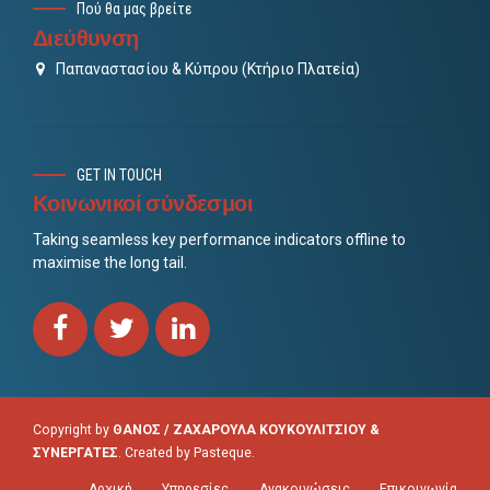
Πού θα μας βρείτε
Διεύθυνση
Παπαναστασίου & Κύπρου (Κτήριο Πλατεία)
GET IN TOUCH
Κοινωνικοί σύνδεσμοι
Taking seamless key performance indicators offline to
maximise the long tail.
Copyright by
ΘΑΝΟΣ / ΖΑΧΑΡΟΥΛΑ ΚΟΥΚΟΥΛΙΤΣΙΟΥ &
ΣΥΝΕΡΓΑΤΕΣ
. Created by
Pasteque
.
Αρχική
Υπηρεσίες
Ανακοινώσεις
Επικοινωνία