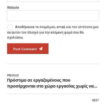
Website
Αποθήκευσε το όνομά μου, email, και τον ιστότοπο μου
σε αυτόν τον πλοηγό για την επόμενη φορά που θα
σχολιάσω.
Post Comment
PREVIOUS
Πρόστιμο σε εργαζομένους που
προσέρχονται στο χώρο εργασίας χωρίς να
έχουν δηλώσει το αποτέλεσμα του
διαγνωστικού ελέγχου - Μέχρι τις 10.8 η
NEXT
διανομή των 4 δωρεάν self test του