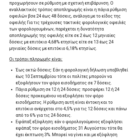
προχωρήσουν σε ρύθμιση με σχετική επιβάρυνση. Ο
εναλλακτικός τρόπος αποπληρωμής είναι η πάγια ρύθμιση
οφειλών βσε 24 έως 48 δόσεις, ανάλογα με το είδος της
οφειλής Για τις τρέχουσες τακτικές φορολογικές οφειλές
των φορολογουμένων, παρέχεται η δυνατότητα
αποπληρωμής της οφειλής είτε σε 2 έως 12 μηνιαίες
δόσεις με επιτόκιο 4,68% ετησίως είτε σε 13 έως 24
μηνιαίες δόσεις με επιτόκιο 6,18% ετησίως.
Οι τρόποι πληρωμής είναι:
Έως οκτώ δόσεις: Εάν η φορολογική δήλωση υποβληθεί
έως 10 Σεπτεμβρίου τότε οι πολίτες μπορούν να
εξοφλήσουν τον φόρο εισοδήματος σε 7 δόσεις.
Πάγια ρύθμιση σε 12 ή 24 δόσεις: προσφέρει 12 ή 24
δόσεις προκειμένου να εξοφλήσει τον φόρο
εισοδήματος. Η ρύθμιση αυτή είναι έντοκη και το
επιτόκιο ανέρχεται στο 4,5% για τις 12 δόσεις και πάνω
από το 6% για τις 24 δόσεις.
Εφάπαξ εξόφληση: εάν ο φορολογούμενος εξοφλήσει
εφάπαξ τον φόρο εισοδήματος 31 Αυγούστου τότε θα
έχει έκπτωση 3%. Μπορεί να γίνει και με εξόφληση