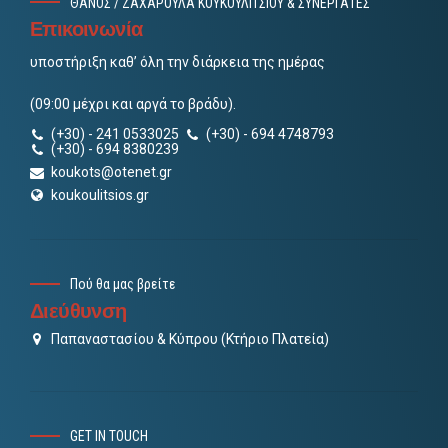
ΘΑΝΟΣ / ΖΑΧΑΡΟΥΛΑ ΚΟΥΚΟΥΛΙΤΣΙΟΥ & ΣΥΝΕΡΓΑΤΕΣ
Επικοινωνία
υποστήριξη καθ’ όλη την διάρκεια της ημέρας
(09:00 μέχρι και αργά το βράδυ).
(+30) - 241 0533025
(+30) - 694 4748793
(+30) - 694 8380239
koukots@otenet.gr
koukoulitsios.gr
Πού θα μας βρείτε
Διεύθυνση
Παπαναστασίου & Κύπρου (Κτήριο Πλατεία)
GET IN TOUCH