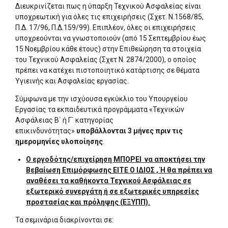
Διευκρινίζεται πως η ύπαρξη Τεχνικού Ασφαλείας είναι
υποχρεωτική για όλες τις επιχειρήσεις (Σχετ. Ν.1568/85,
Π.Δ. 17/96, Π.Δ.159/99). Επιπλέον, όλες οι επιχειρήσεις
υποχρεούνται να γνωστοποιούν (από 15 Σεπτεμβρίου έως
15 Νοεμβρίου κάθε έτους) στην Επιθεώρηση τα στοιχεία
του Τεχνικού Ασφαλείας (Σχετ Ν. 2874/2000), ο οποίος
πρέπει να κατέχει πιστοποιητικό κατάρτισης σε θέματα
Υγιεινής και Ασφαλείας εργασίας.
Σύμφωνα με την ισχύουσα εγκύκλιο του Υπουργείου
Εργασίας τα εκπαιδευτικά προγράμματα «Τεχνικών
Ασφάλειας Β΄ ή Γ΄ κατηγορίας
επικινδυνότητας»
υποβάλλονται 3 μήνες πριν τις
ημερομηνίες υλοποίησης
.
Ο εργοδότης/επιχείρηση ΜΠΟΡΕΙ να αποκτήσει την
Βεβαίωση Επιμόρφωσης ΕΙΤΕ Ο ΙΔΙΟΣ , Ή θα πρέπει να
αναθέσει τα καθήκοντα Τεχνικού Ασφάλειας σε
εξωτερικό συνεργάτη ή σε εξωτερικές υπηρεσίες
προστασίας και πρόληψης (ΕΞΥΠΠ).
Τα σεμινάρια διακρίνονται σε: