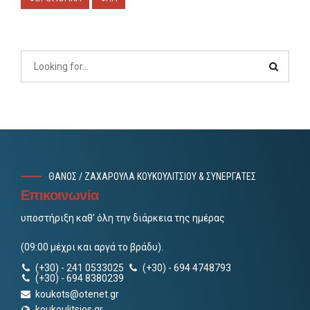
ΘΑΝΟΣ / ΖΑΧΑΡΟΥΛΑ ΚΟΥΚΟΥΛΙΤΣΙΟΥ & ΣΥΝΕΡΓΑΤΕΣ
Επικοινωνία
υποστήριξη καθ’ όλη την διάρκεια της ημέρας
(09:00 μέχρι και αργά το βράδυ).
(+30) - 241 0533025
(+30) - 694 4748793
(+30) - 694 8380239
koukots@otenet.gr
koukoulitsios.gr